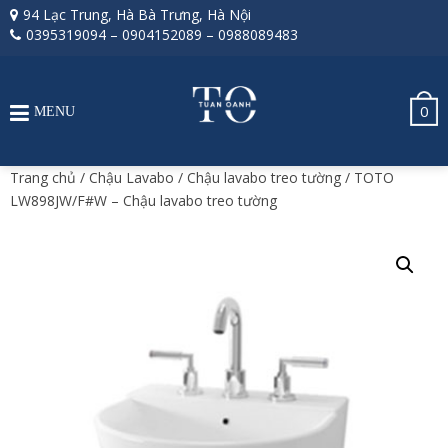
94 Lạc Trung, Hà Bà Trưng, Hà Nội
0395319094
–
0904152089
–
0988089483
0
MENU
Trang chủ
/
Chậu Lavabo
/
Chậu lavabo treo tường
/ TOTO
LW898JW/F#W – Chậu lavabo treo tường