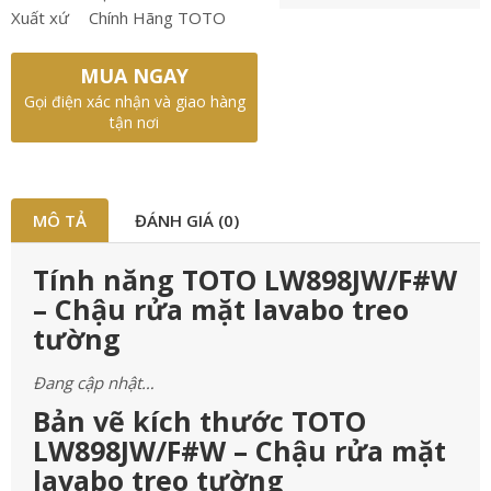
Xuất xứ
Chính Hãng TOTO
MUA NGAY
Gọi điện xác nhận và giao hàng
tận nơi
MÔ TẢ
ĐÁNH GIÁ (0)
Tính năng TOTO LW898JW/F#W
– Chậu rửa mặt lavabo treo
tường
Đang cập nhật…
Bản vẽ kích thước TOTO
LW898JW/F#W – Chậu rửa mặt
lavabo treo tường