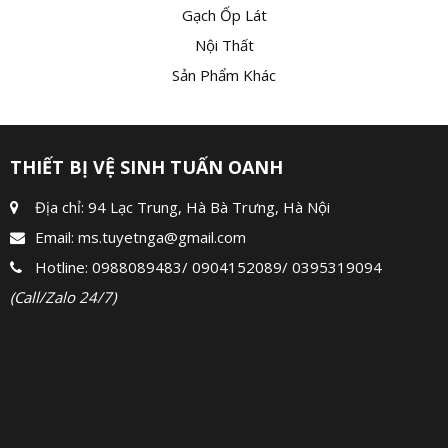
Gạch Ốp Lát
Nội Thất
Sản Phẩm Khác
THIẾT BỊ VỆ SINH TUẤN OANH
Địa chỉ: 94 Lạc Trung, Hà Bà Trưng, Hà Nội
Email:
ms.tuyetnga@gmail.com
Hotline:
0988089483
/
0904152089
/
0395319094
(Call/Zalo 24/7)