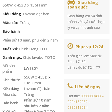
Giao hàng
650W x 453D x 136H mm
toàn quốc
Kiểu dáng
Lavabo đặt bàn
Giao hàng với 64 tỉnh
thành với giá cước hợp
Màu sắc
Trắng
lý và cạnh tranh cao
Bảo hành
Phần sứ 10 năm, phụ kiện 2 năm
Phục vụ 12/24
Xuất xứ
Chính Hãng TOTO
Thời gian làm việc từ
Danh mục:
Chậu lavabo TOTO
8h – 17h30
Mã sản
Làm việc từ T2 – T7
LW180Y
phẩm
650W x 453D x
Kích thước
136H mm
Liên hệ ngay
Kiểu dáng
Lavabo đặt bàn
Màu sắc
Trắng
Hotline:
0988089483 –
Phần sứ 10 năm,
0904152089 –
Bảo hành
phụ kiện 2 năm
0395319094
Xuất xứ
Chính Hãng TOTO