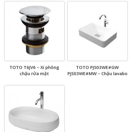
TOTO T6JV6 – Xi phông
TOTO PJS03WE#GW
chậu rửa mặt
PJS03WE#MW – Chậu lavabo
đặt bàn