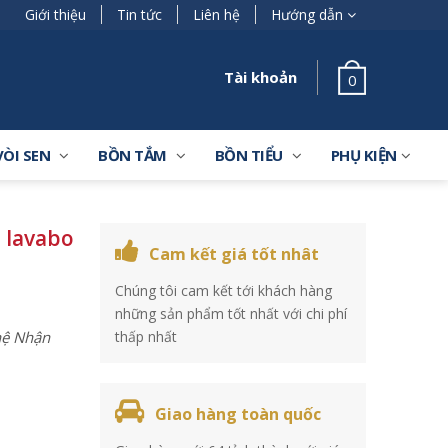
Giới thiệu
Tin tức
Liên hệ
Hướng dẫn
Tài khoản
0
VÒI SEN
BỒN TẮM
BỒN TIỂU
PHỤ KIỆN
 lavabo
Cam kết giá tốt nhât
Chúng tôi cam kết tới khách hàng
những sản phẩm tốt nhất với chi phí
 hệ Nhận
thấp nhất
Giao hàng toàn quốc