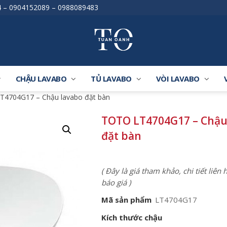
4
–
0904152089
–
0988089483
CHẬU LAVABO
TỦ LAVABO
VÒI LAVABO
T4704G17 – Chậu lavabo đặt bàn
TOTO LT4704G17 – Chậu
đặt bàn
( Đây là giá tham khảo, chi tiết liên
báo giá )
Mã sản phẩm
LT4704G17
Kích thước chậu