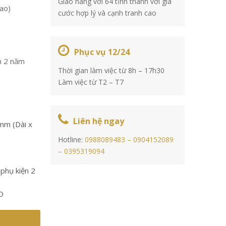
Giao hàng với 64 tỉnh thành với giá
ao)
cước hợp lý và cạnh tranh cao
Phục vụ 12/24
n 2 năm
Thời gian làm việc từ 8h – 17h30
Làm việc từ T2 – T7
Liên hệ ngay
mm (Dài x
Hotline:
0988089483 –
0904152089
–
0395319094
phụ kiện 2
O