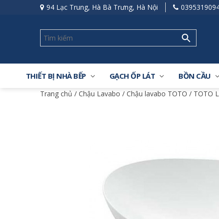
94 Lạc Trung, Hà Bà Trưng, Hà Nội
039531909
THIẾT BỊ NHÀ BẾP
GẠCH ỐP LÁT
BỒN CẦU
Trang chủ
/
Chậu Lavabo
/
Chậu lavabo TOTO
/ TOTO L