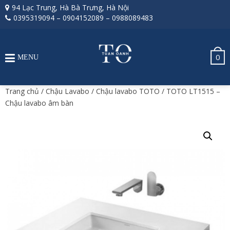
94 Lạc Trung, Hà Bà Trưng, Hà Nội
0395319094
–
0904152089
–
0988089483
0
MENU
Trang chủ
/
Chậu Lavabo
/
Chậu lavabo TOTO
/ TOTO LT1515 –
Chậu lavabo âm bàn