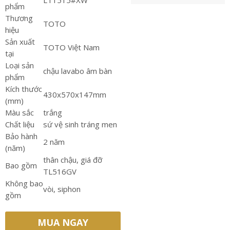
LT1515#XW
phẩm
Thương
TOTO
hiệu
Sản xuất
TOTO Việt Nam
tại
Loại sản
chậu lavabo âm bàn
phẩm
Kích thước
430x570x147mm
(mm)
Màu sắc
trắng
Chất liệu
sứ vệ sinh tráng men
Bảo hành
2 năm
(năm)
thân chậu, giá đỡ
Bao gồm
TL516GV
Không bao
vòi, siphon
gồm
MUA NGAY