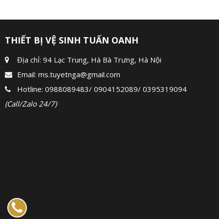
THIẾT BỊ VỆ SINH TUẤN OANH
Địa chỉ: 94 Lạc Trung, Hà Bà Trưng, Hà Nội
Email:
ms.tuyetnga@gmail.com
Hotline:
0988089483
/
0904152089
/
0395319094
(Call/Zalo 24/7)