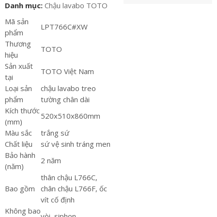
Danh mục:
Chậu lavabo TOTO
Mã sản
LPT766C#XW
phẩm
Thương
TOTO
hiệu
Sản xuất
TOTO Việt Nam
tại
Loại sản
chậu lavabo treo
phẩm
tường chân dài
Kích thước
520x510x860mm
(mm)
Màu sắc
trắng sứ
Chất liệu
sứ vệ sinh tráng men
Bảo hành
2 năm
(năm)
thân chậu L766C,
Bao gồm
chân chậu L766F, ốc
vít cố định
Không bao
vòi, siphon