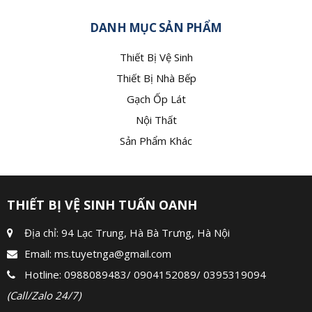
DANH MỤC SẢN PHẨM
Thiết Bị Vệ Sinh
Thiết Bị Nhà Bếp
Gạch Ốp Lát
Nội Thất
Sản Phẩm Khác
THIẾT BỊ VỆ SINH TUẤN OANH
Địa chỉ: 94 Lạc Trung, Hà Bà Trưng, Hà Nội
Email:
ms.tuyetnga@gmail.com
Hotline:
0988089483
/
0904152089
/
0395319094
(Call/Zalo 24/7)