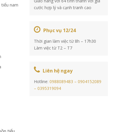
Giao hàng với 64 tỉnh thành với giá
 tiểu nam
cước hợp lý và cạnh tranh cao
Phục vụ 12/24
Thời gian làm việc từ 8h – 17h30
Làm việc từ T2 – T7
m
a
Liên hệ ngay
Hotline:
0988089483 –
0904152089
–
0395319094
bồn tiểu