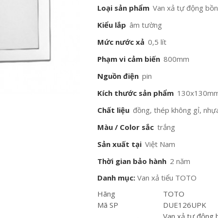
Loại sản phẩm
Van xả tự động bồn
Kiểu lắp
âm tường
Mức nước xả
0,5 lít
Phạm vi cảm biến
800mm
Nguồn điện
pin
Kích thước sản phẩm
130x130m
Chất liệu
đồng, thép không gỉ, nhự
Màu / Color sắc
trắng
Sản xuất tại
Việt Nam
Thời gian bảo hành
2 năm
Danh mục:
Van xả tiểu TOTO
Hãng
TOTO
Mã SP
DUE126UPK
Van xả tự động 