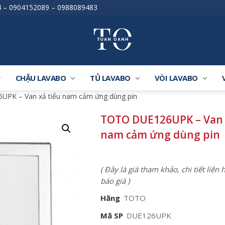
4
–
0904152089
–
0988089483
CHẬU LAVABO
TỦ LAVABO
VÒI LAVABO
PK – Van xả tiểu nam cảm ứng dùng pin
TOTO DUE126UPK – Van 
nam cảm ứng dùng pin
( Đây là giá tham khảo, chi tiết liên
báo giá )
Hãng
TOTO
Mã SP
DUE126UPK