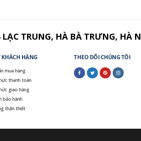
4 LẠC TRUNG, HÀ BÀ TRƯNG, HÀ N
 KHÁCH HÀNG
THEO DÕI CHÚNG TÔI
n mua hàng
hức thanh toán
hức giao hàng
h bảo hành
g thân thiết