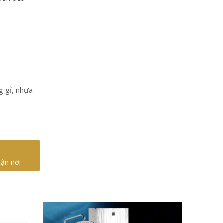
g gỉ, nhựa
tận nơi