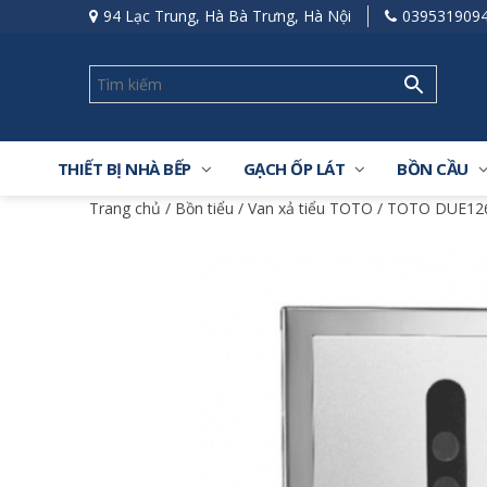
94 Lạc Trung, Hà Bà Trưng, Hà Nội
039531909
THIẾT BỊ NHÀ BẾP
GẠCH ỐP LÁT
BỒN CẦU
Trang chủ
/
Bồn tiểu
/
Van xả tiểu TOTO
/ TOTO DUE126U