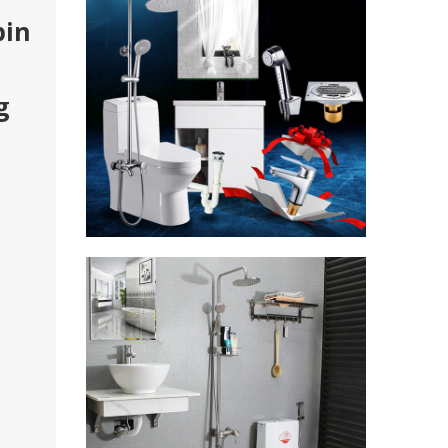
pin
g