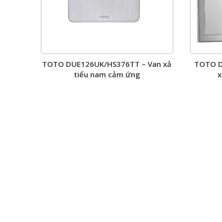
TOTO DUE126UK/HS376TT – Van xả
TOTO D
tiểu nam cảm ứng
x