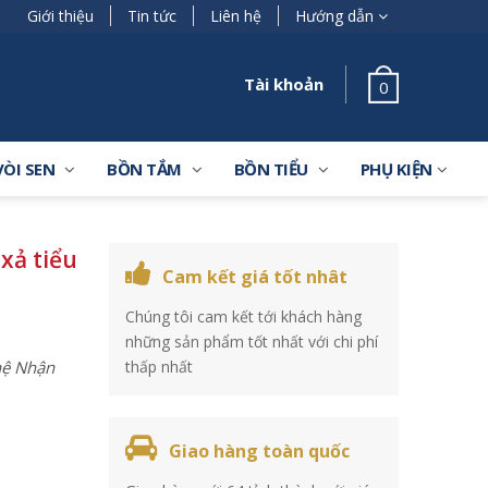
Giới thiệu
Tin tức
Liên hệ
Hướng dẫn
Tài khoản
0
VÒI SEN
BỒN TẮM
BỒN TIỂU
PHỤ KIỆN
xả tiểu
Cam kết giá tốt nhât
Chúng tôi cam kết tới khách hàng
những sản phẩm tốt nhất với chi phí
 hệ Nhận
thấp nhất
Giao hàng toàn quốc