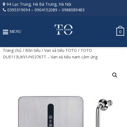
94 Lạc Trung, Hà Bà Trưng, Hà Nội
0395319094
–
0904152089
–
0988089483
0
MENU
Trang chủ
/
Bồn tiểu
/
Van xả tiểu TOTO
/ TOTO
DUE113UKV1/HS376TT – Van xả tiểu nam cảm ứng