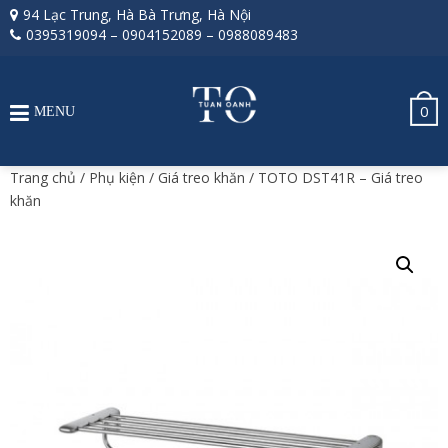
94 Lạc Trung, Hà Bà Trưng, Hà Nội
0395319094
–
0904152089
–
0988089483
0
MENU
Trang chủ
/
Phụ kiện
/
Giá treo khăn
/ TOTO DST41R – Giá treo
khăn