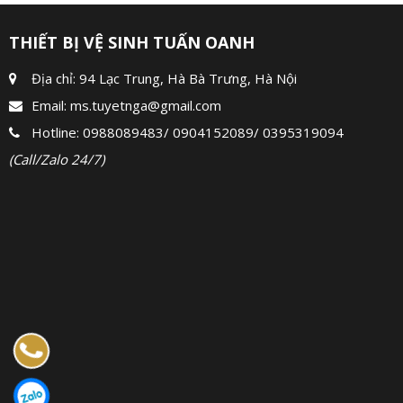
THIẾT BỊ VỆ SINH TUẤN OANH
Địa chỉ: 94 Lạc Trung, Hà Bà Trưng, Hà Nội
Email:
ms.tuyetnga@gmail.com
Hotline:
0988089483
/
0904152089
/
0395319094
(Call/Zalo 24/7)