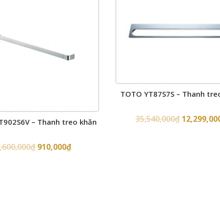
TOTO YT87S7S – Thanh tre
35,540,000
₫
12,299,00
902S6V – Thanh treo khăn
,600,000
₫
910,000
₫