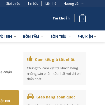
Giới thiệu
Tin tức
Liên hệ
Hướng dẫn
Tài khoản
0
VÒI SEN
BỒN TẮM
BỒN TIỂU
PHỤ KIỆN
Cam kết giá tốt nhât
Chúng tôi cam kết tới khách hàng
 hệ Nhận
những sản phẩm tốt nhất với chi phí
thấp nhất
Giao hàng toàn quốc
tận nơi