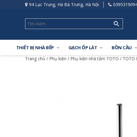
94 Lạc Trung, Hà Bà Trưng, Hà Nội
039531909
THIẾT BỊ NHÀ BẾP
GẠCH ỐP LÁT
BỒN CẦU
Trang chủ
/
Phụ kiện
/
Phụ kiện nhà tắm TOTO
/ TOTO 