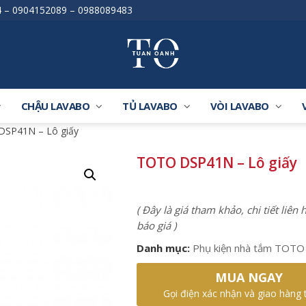
4
–
0904152089
–
0988089483
CHẬU LAVABO
TỦ LAVABO
VÒI LAVABO
DSP41N – Lô giấy
TOTO DSP41N – Lô giấy
( Đây là giá tham khảo, chi tiết liên
báo giá )
Danh mục:
Phụ kiện nhà tắm TOTO
MUA NGAY
Gọi điện xác nhận và giao hàng 