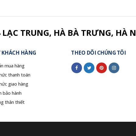
4 LẠC TRUNG, HÀ BÀ TRƯNG, HÀ N
 KHÁCH HÀNG
THEO DÕI CHÚNG TÔI
n mua hàng
hức thanh toán
hức giao hàng
h bảo hành
g thân thiết