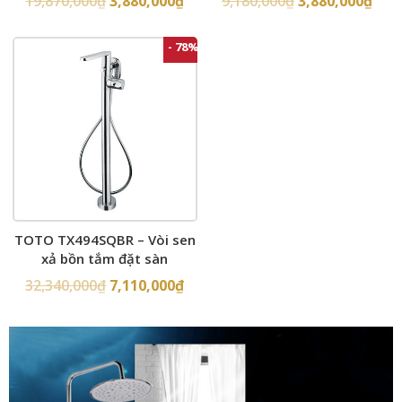
19,870,000
₫
3,880,000
₫
9,180,000
₫
3,880,000
₫
- 78%
TOTO TX494SQBR – Vòi sen
xả bồn tắm đặt sàn
32,340,000
₫
7,110,000
₫