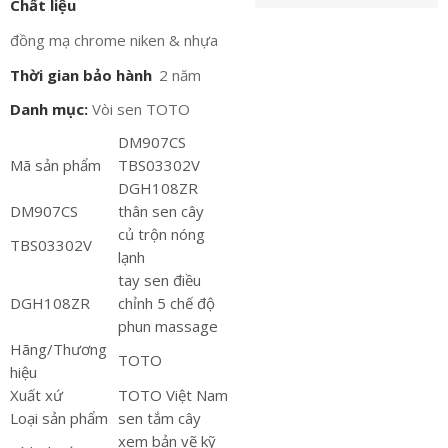
Chất liệu
đồng mạ chrome niken & nhựa
Thời gian bảo hành
2 năm
Danh mục:
Vòi sen TOTO
DM907CS
Mã sản phẩm
TBS03302V
DGH108ZR
DM907CS
thân sen cây
củ trộn nóng
TBS03302V
lạnh
tay sen điều
DGH108ZR
chỉnh 5 chế độ
phun massage
Hãng/Thương
TOTO
hiệu
Xuất xứ
TOTO Việt Nam
Loại sản phẩm
sen tắm cây
xem bản vẽ kỹ