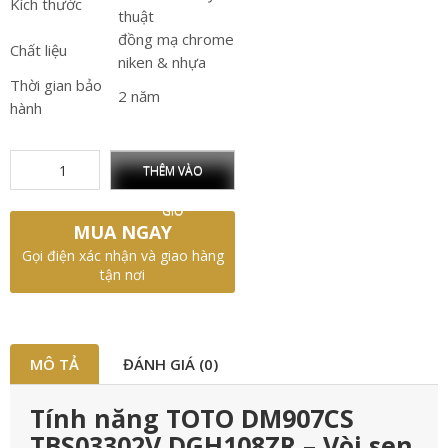
Kích thước
thuật
đồng mạ chrome
Chất liệu
niken & nhựa
Thời gian bảo
2 năm
hành
THÊM VÀO
GIỎ
MUA NGAY
Gọi điện xác nhận và giao hàng
tận nơi
MÔ TẢ
ĐÁNH GIÁ (0)
Tính năng TOTO DM907CS
TBS03302V DGH108ZR – Vòi sen