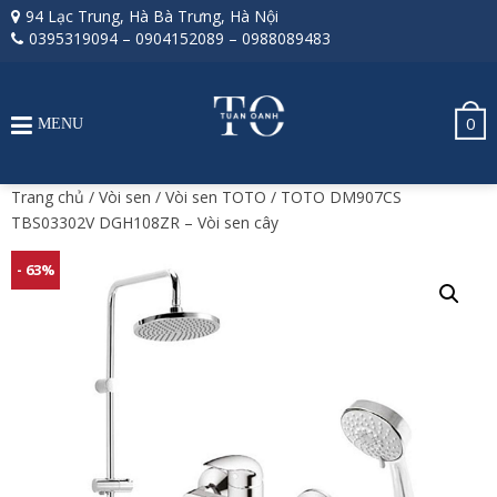
94 Lạc Trung, Hà Bà Trưng, Hà Nội
0395319094
–
0904152089
–
0988089483
0
MENU
Trang chủ
/
Vòi sen
/
Vòi sen TOTO
/ TOTO DM907CS
TBS03302V DGH108ZR – Vòi sen cây
- 63%