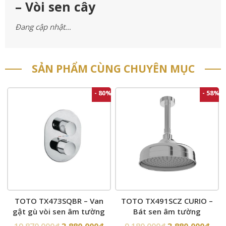
– Vòi sen cây
Đang cập nhật…
SẢN PHẨM CÙNG CHUYÊN MỤC
- 80%
- 58%
TOTO TX473SQBR – Van
TOTO TX491SCZ CURIO –
gật gù vòi sen âm tường
Bát sen âm tường