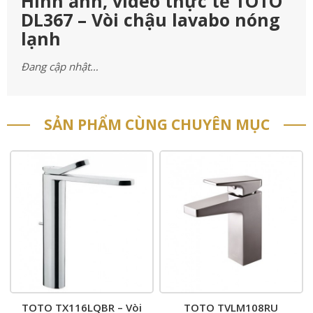
Hình ảnh, video thực tế TOTO
DL367 – Vòi chậu lavabo nóng
lạnh
Đang cập nhật…
SẢN PHẨM CÙNG CHUYÊN MỤC
TOTO TX116LQBR – Vòi
TOTO TVLM108RU