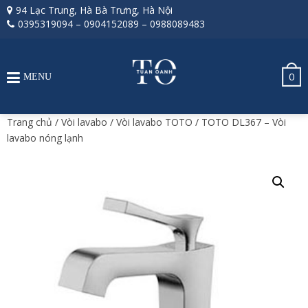
94 Lạc Trung, Hà Bà Trưng, Hà Nội
0395319094
–
0904152089
–
0988089483
0
MENU
Trang chủ
/
Vòi lavabo
/
Vòi lavabo TOTO
/ TOTO DL367 – Vòi
lavabo nóng lạnh