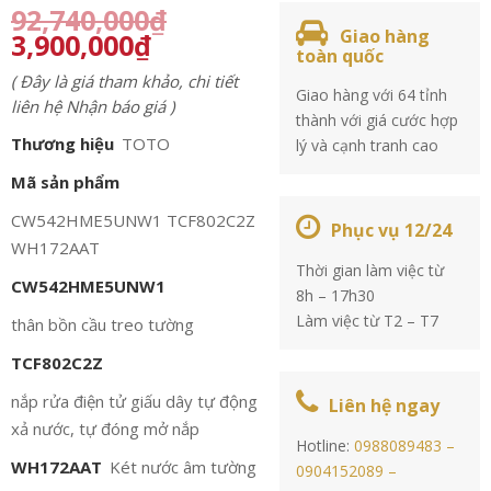
92,740,000
₫
Giao hàng
3,900,000
₫
toàn quốc
( Đây là giá tham khảo, chi tiết
Giao hàng với 64 tỉnh
liên hệ Nhận báo giá )
thành với giá cước hợp
Thương hiệu
TOTO
lý và cạnh tranh cao
Mã sản phẩm
CW542HME5UNW1 TCF802C2Z
Phục vụ 12/24
WH172AAT
Thời gian làm việc từ
CW542HME5UNW1
8h – 17h30
Làm việc từ T2 – T7
thân bồn cầu treo tường
TCF802C2Z
nắp rửa điện tử giấu dây tự động
Liên hệ ngay
xả nước, tự đóng mở nắp
Hotline:
0988089483 –
WH172AAT
Két nước âm tường
0904152089 –