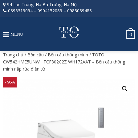
94 Lạc Trung, Hà Bà Trưng, Hà Nội
0395319094
–
0904152089
–
0988089483
0
MENU
Trang chủ
/
Bồn cầu
/
Bồn cầu thông minh
/ TOTO
CW542HME5UNW1 TCF802C2Z WH172AAT – Bồn cầu thông
minh nắp rửa điện tử
- 96%