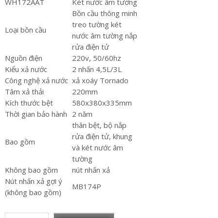
WH172AAT
Két nước âm tường
Bồn cầu thông minh
treo tường két
Loại bồn cầu
nước âm tường nắp
rửa điện tử
Nguồn điện
220v, 50/60hz
Kiểu xả nước
2 nhấn 4,5L/3L
Công nghệ xả nước
xả xoáy Tornado
Tâm xả thải
220mm
Kích thước bệt
580x380x335mm
Thời gian bảo hành
2 năm
thân bệt, bộ nắp
rửa điện tử, khung
Bao gồm
và két nước âm
tường
Không bao gồm
nút nhấn xả
Nút nhấn xả gợi ý
MB174P
(không bao gồm)