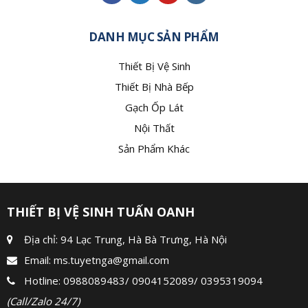
DANH MỤC SẢN PHẨM
Thiết Bị Vệ Sinh
Thiết Bị Nhà Bếp
Gạch Ốp Lát
Nội Thất
Sản Phẩm Khác
THIẾT BỊ VỆ SINH TUẤN OANH
Địa chỉ: 94 Lạc Trung, Hà Bà Trưng, Hà Nội
Email:
ms.tuyetnga@gmail.com
Hotline:
0988089483
/
0904152089
/
0395319094
(Call/Zalo 24/7)