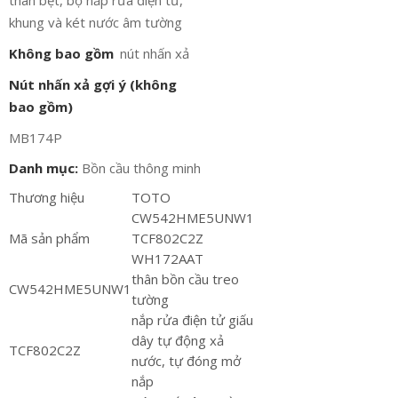
thân bệt, bộ nắp rửa điện tử,
khung và két nước âm tường
Không bao gồm
nút nhấn xả
Nút nhấn xả gợi ý (không
bao gồm)
MB174P
Danh mục:
Bồn cầu thông minh
Thương hiệu
TOTO
CW542HME5UNW1
Mã sản phẩm
TCF802C2Z
WH172AAT
thân bồn cầu treo
CW542HME5UNW1
tường
nắp rửa điện tử giấu
dây tự động xả
TCF802C2Z
nước, tự đóng mở
nắp