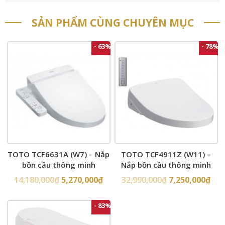
SẢN PHẨM CÙNG CHUYÊN MỤC
- 63%
- 78%
TOTO TCF6631A (W7) – Nắp
TOTO TCF4911Z (W11) –
bồn cầu thông minh
Nắp bồn cầu thông minh
14,180,000
₫
5,270,000
₫
32,990,000
₫
7,250,000
₫
- 83%