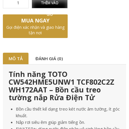
THÊM VÀO
GIỎ
MUA NGAY
Gọi điện xác nhận và giao hàng
tận nơi
MÔ TẢ
ĐÁNH GIÁ (0)
Tính năng TOTO
CW542HME5UNW1 TCF802C2Z
WH172AAT – Bồn cầu treo
tường nắp Rửa Điện Tử
Bồn cầu thiết kế dạng treo két nước âm tường, ít góc
khuất.
Nắp rơi siêu êm giúp giảm tiếng ồn.
EWATER+: dùng nước điện phân vệ sinh lòng bồn cầu