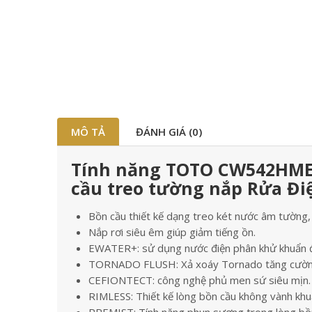
MÔ TẢ
ĐÁNH GIÁ (0)
Tính năng TOTO CW542HME
cầu treo tường nắp Rửa Đi
Bồn cầu thiết kế dạng treo két nước âm tường, 
Nắp rơi siêu êm giúp giảm tiếng ồn.
EWATER+: sử dụng nước điện phân khử khuẩn để
TORNADO FLUSH: Xả xoáy Tornado tăng cườn
CEFIONTECT: công nghệ phủ men sứ siêu mịn.
RIMLESS: Thiết kế lòng bồn cầu không vành khuấ