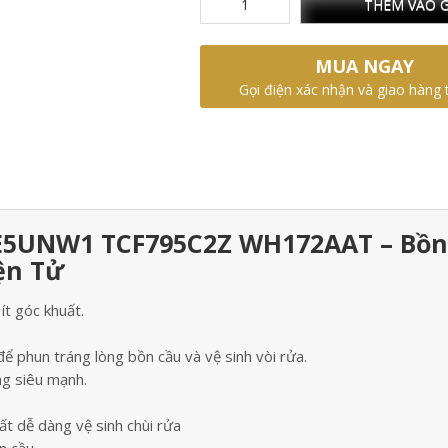
THÊM VÀO G
MUA NGAY
Gọi điện xác nhận và giao hàng 
5UNW1 TCF795C2Z WH172AAT – Bồn
ện Tử
ít góc khuất.
 phun tráng lòng bồn cầu và vệ sinh vòi rửa.
g siêu mạnh.
t dễ dàng vệ sinh chùi rửa