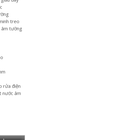
c
ường
minh treo
c âm tường
do
mm
p rửa điện
ét nước âm