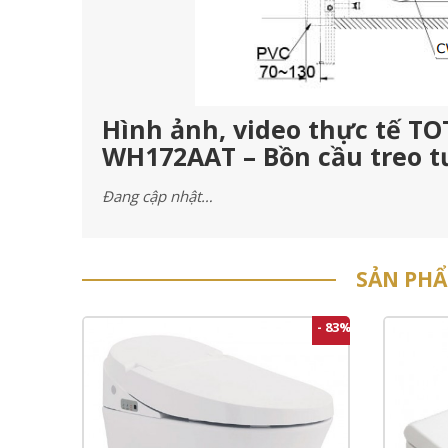
Hình ảnh, video thực tế 
WH172AAT – Bồn cầu treo 
Đang cập nhật…
SẢN PH
- 83%