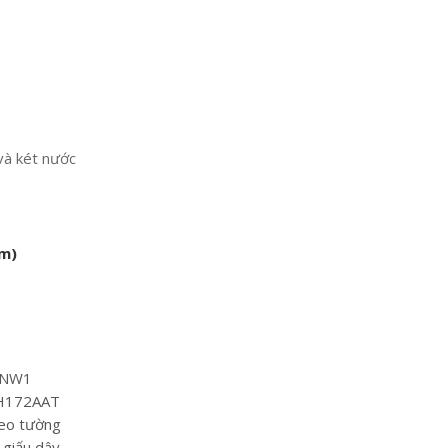
 và két nước
ồm)
UNW1
H172AAT
reo tường
 giấu dây