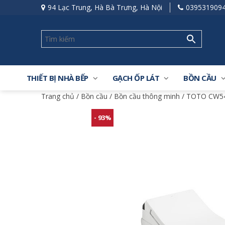
94 Lạc Trung, Hà Bà Trưng, Hà Nội
039531909
THIẾT BỊ NHÀ BẾP
GẠCH ỐP LÁT
BỒN CẦU
Trang chủ
/
Bồn cầu
/
Bồn cầu thông minh
/ TOTO CW54
- 93%