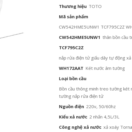
Thương hiệu
TOTO
Mã sản phẩm
CW542HME5UNW1 TCF795C2Z W
CW542HME5UNW1
thân bồn cầu 
TCF795C2Z
nắp rửa điện tử giấu dây tự động x
WH172AAT
Két nước âm tường
Loại bồn cầu
Bồn cầu thông minh treo tường két
tường nắp rửa điện tử
Nguồn điện
220v, 50/60hz
Kiểu xả nước
2 nhấn 4,5L/3L
Công nghệ xả nước
xả xoáy Torn