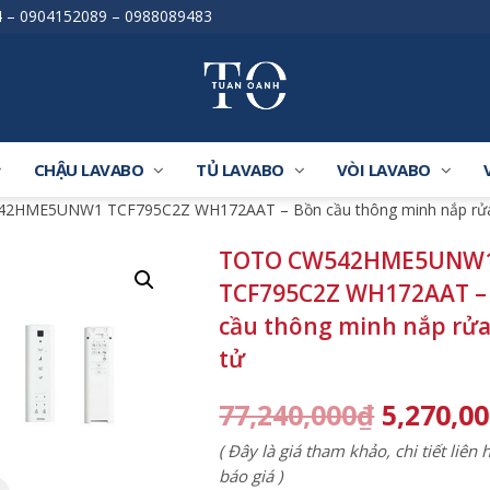
4
–
0904152089
–
0988089483
CHẬU LAVABO
TỦ LAVABO
VÒI LAVABO
2HME5UNW1 TCF795C2Z WH172AAT – Bồn cầu thông minh nắp rửa
TOTO CW542HME5UNW
TCF795C2Z WH172AAT –
cầu thông minh nắp rửa
tử
77,240,000
₫
5,270,0
( Đây là giá tham khảo, chi tiết liên
báo giá )