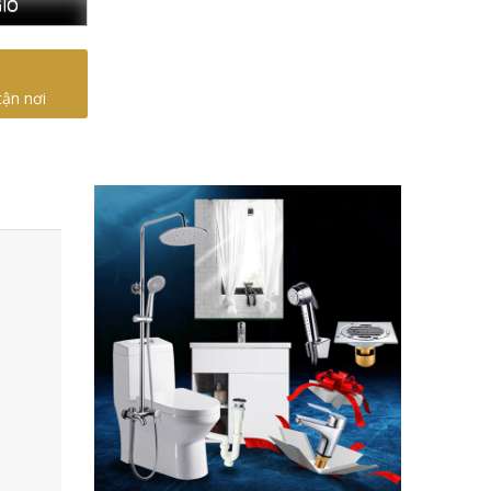
IỎ
tận nơi