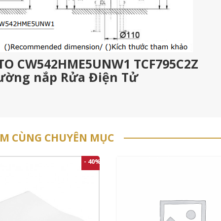
TOTO CW542HME5UNW1 TCF795C2Z
tường nắp Rửa Điện Tử
ẨM CÙNG CHUYÊN MỤC
- 40%