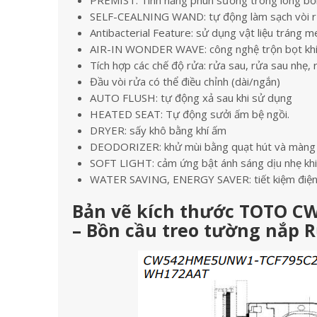
PREMIST: Tính năng phun sương trong lòng bồ
SELF-CEALNING WAND: tự động làm sạch vòi r
Antibacterial Feature: sử dụng vật liệu tráng 
AIR-IN WONDER WAVE: công nghệ trộn bọt khí 
Tích hợp các chế độ rửa: rửa sau, rửa sau nhẹ, 
Đầu vòi rửa có thể điều chỉnh (dài/ngắn)
AUTO FLUSH: tự động xả sau khi sử dụng
HEATED SEAT: Tự động sưởi ấm bệ ngồi.
DRYER: sấy khô bằng khí ấm
DEODORIZER: khử mùi bằng quạt hút và màng lọ
SOFT LIGHT: cảm ứng bật ánh sáng dịu nhẹ khi
WATER SAVING, ENERGY SAVER: tiết kiệm điện 
Bản vẽ kích thước TOTO 
– Bồn cầu treo tường nắp 