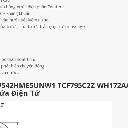
n cầu.
ửa bằng nước điện phân Ewater+
men/ kháng khuẩn
vào nước tiết kiệm nước.
rửa trước, rửa trước trải rộng, rửa massage.
c than hoạt tính.
 phát hiện chuyển động.
và nước .
CW542HME5UNW1 TCF795C2Z WH172A
Rửa Điện Tử