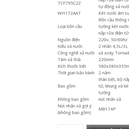
TCF795C2Z
tự động xả nướ
WH172AAT
Két nước âm t
Bồn cầu thông 
Loại bồn cầu
tường két nướ
nắp rửa điện tử
Nguồn điện
220v, 50/60hz
Kiểu xả nước
2 nhấn 4,5L/3L
Công nghệ xả nước
xả xoáy Torna
Tâm xả thải
220mm
Kích thước bệt
580x380x335
Thời gian bảo hành
2 năm
thân bệt, bộ nắ
Bao gồm
tử, khung và k
tường
Không bao gồm
nút nhấn xả
Nút nhấn xả gợi ý
MB174P
(không bao gồm)