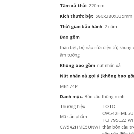
Tâm xả thải
220mm
Kích thước bệt
580x380x335mm
Thời gian bảo hành
2 năm
Bao gồm
thân bệt, bộ nắp rửa điện tử, khung
âm tường
Không bao gồm
nút nhấn xả
Nút nhấn xả gợi ý (không bao g
MB174P
Danh mục:
Bồn cầu thông minh
Thương hiệu
TOTO
CW542HME5
Mã sản phẩm
TCF795C2Z W
CW542HME5UNW1
thân bồn cầu t
nắp rửa điện tử