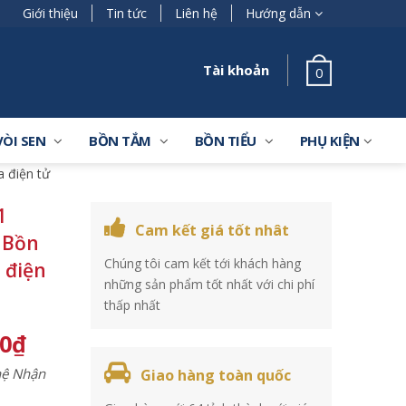
Giới thiệu
Tin tức
Liên hệ
Hướng dẫn
Tài khoản
0
VÒI SEN
BỒN TẮM
BỒN TIỂU
PHỤ KIỆN
 điện tử
1
Cam kết giá tốt nhât
 Bồn
Chúng tôi cam kết tới khách hàng
 điện
những sản phẩm tốt nhất với chi phí
thấp nhất
00
₫
 hệ Nhận
Giao hàng toàn quốc