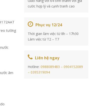
Giao hàng với 64 tỉnh thành với giá
cước hợp lý và cạnh tranh cao
H172AAT
Phục vụ 12/24
treo tường
Thời gian làm việc từ 8h – 17h30
Làm việc từ T2 – T7
ả nước
Liên hệ ngay
Hotline:
0988089483 –
0904152089
–
0395319094
 nước âm
ado