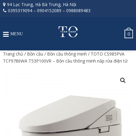
94 Lạc Trung, Hà Bà Trưng, Hà Nội
0395319094
–
0904152089
–
0988089483
0
MENU
Trang chủ
/
Bồn cầu
/
Bồn cầu thông minh
/ TOTO CS985PVA
TCF9786WA T53P100VR – Bồn cầu thông minh nắp rửa điện tử