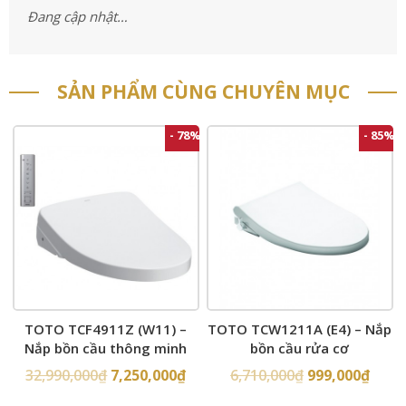
Đang cập nhật…
SẢN PHẨM CÙNG CHUYÊN MỤC
- 78%
- 85%
TOTO TCF4911Z (W11) –
TOTO TCW1211A (E4) – Nắp
Nắp bồn cầu thông minh
bồn cầu rửa cơ
32,990,000
₫
7,250,000
₫
6,710,000
₫
999,000
₫