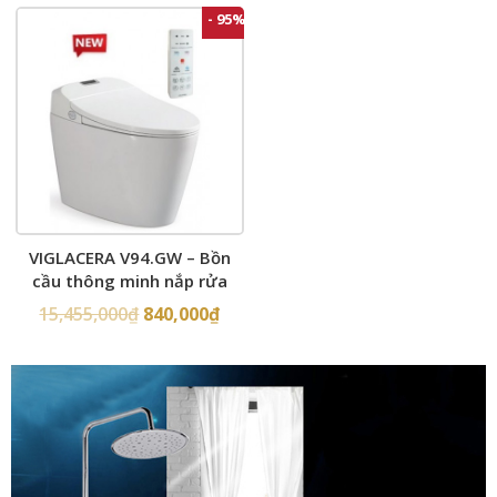
- 95%
VIGLACERA V94.GW – Bồn
cầu thông minh nắp rửa
điện tử
15,455,000
₫
840,000
₫