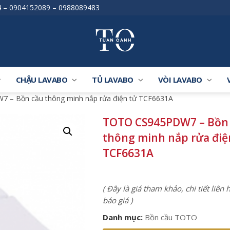
4
–
0904152089
–
0988089483
CHẬU LAVABO
TỦ LAVABO
VÒI LAVABO
 – Bồn cầu thông minh nắp rửa điện tử TCF6631A
TOTO CS945PDW7 – Bồn
thông minh nắp rửa điệ
TCF6631A
( Đây là giá tham khảo, chi tiết liên
báo giá )
Danh mục:
Bồn cầu TOTO