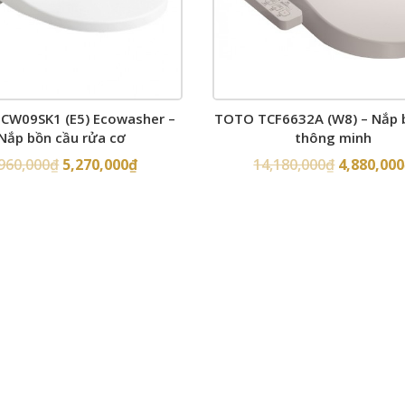
CW09SK1 (E5) Ecowasher –
TOTO TCF6632A (W8) – Nắp 
Nắp bồn cầu rửa cơ
thông minh
,960,000
₫
5,270,000
₫
14,180,000
₫
4,880,000