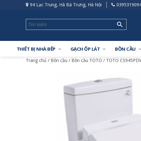
94 Lạc Trung, Hà Bà Trưng, Hà Nội
039531909
THIẾT BỊ NHÀ BẾP
GẠCH ỐP LÁT
BỒN CẦU
Trang chủ
/
Bồn cầu
/
Bồn cầu TOTO
/ TOTO CS945PDW7