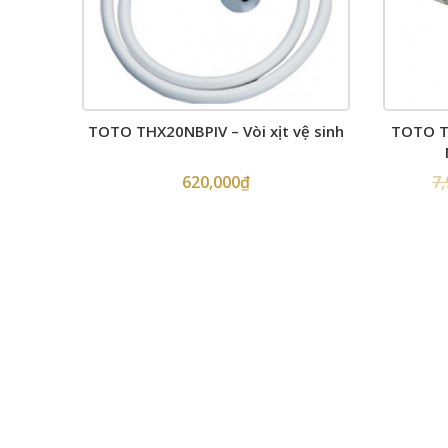
TOTO THX20NBPIV – Vòi xịt vệ sinh
TOTO T
620,000
₫
7