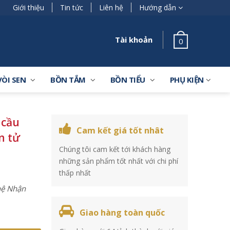
Giới thiệu
Tin tức
Liên hệ
Hướng dẫn
Tài khoản
0
VÒI SEN
BỒN TẮM
BỒN TIỂU
PHỤ KIỆN
 cầu
Cam kết giá tốt nhât
n tử
Chúng tôi cam kết tới khách hàng
những sản phẩm tốt nhất với chi phí
thấp nhất
 hệ Nhận
Giao hàng toàn quốc