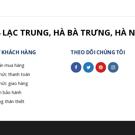
4 LẠC TRUNG, HÀ BÀ TRƯNG, HÀ N
 KHÁCH HÀNG
THEO DÕI CHÚNG TÔI
n mua hàng
hức thanh toán
hức giao hàng
h bảo hành
g thân thiết