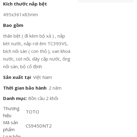
Kích thước nắp bệt
495x361x83mm
Bao gồm
thân bệt ( đi kèm bộ xả ) , nắp
két nước, nắp rơi êm TC393VS,
bích nối sàn ( con thỏ ), van khoá
nước, cút nối, dây cấp nước, ống
nối sàn, bộ cố định
Sản xuất tại
Việt Nam
Thời gian bảo hành
2 năm
Danh mục:
Bồn cầu 2 khối
Thương
TOTO
hiệu
Mã sản
CS945DNT2
phẩm
Loại bồn