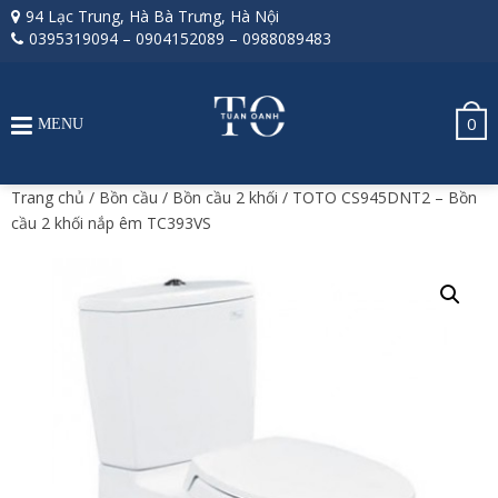
94 Lạc Trung, Hà Bà Trưng, Hà Nội
0395319094
–
0904152089
–
0988089483
0
MENU
Trang chủ
/
Bồn cầu
/
Bồn cầu 2 khối
/ TOTO CS945DNT2 – Bồn
cầu 2 khối nắp êm TC393VS