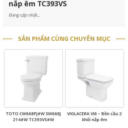
nắp êm TC393VS
Đang cập nhật…
SẢN PHẨM CÙNG CHUYÊN MỤC
TOTO CW668PJ#W SW668J
VIGLACERA VI6 – Bồn cầu 2
214#W TC393VS#W
khối nắp êm
HAP004A-F TX215C