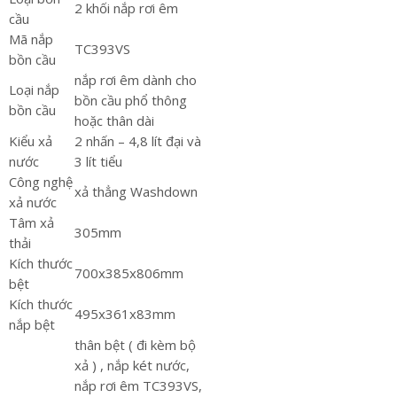
2 khối nắp rơi êm
cầu
Mã nắp
TC393VS
bồn cầu
nắp rơi êm dành cho
Loại nắp
bồn cầu phổ thông
bồn cầu
hoặc thân dài
Kiểu xả
2 nhấn – 4,8 lít đại và
nước
3 lít tiểu
Công nghệ
xả thẳng Washdown
xả nước
Tâm xả
305mm
thải
Kích thước
700x385x806mm
bệt
Kích thước
495x361x83mm
nắp bệt
thân bệt ( đi kèm bộ
xả ) , nắp két nước,
nắp rơi êm TC393VS,