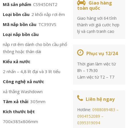
Giao hàng
Mã sản phẩm
CS945DNT2
toàn quốc
Loại bồn cầu
2 khối nắp rơi êm
Giao hàng với 64 tỉnh
Mã nắp bồn cầu
TC393VS
thành với giá cước hợp
lý và cạnh tranh cao
Loại nắp bồn cầu
nắp rơi êm dành cho bồn cầu phổ
thông hoặc thân dài
Phục vụ 12/24
Kiểu xả nước
Thời gian làm việc từ
8h – 17h30
2 nhấn – 4,8 lít đại và 3 lít tiểu
Làm việc từ T2 – T7
Công nghệ xả nước
xả thẳng Washdown
Liên hệ ngay
Tâm xả thải
305mm
Hotline:
0988089483 –
Kích thước bệt
0904152089 –
700x385x806mm
0395319094