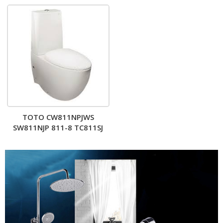
T53DSR#W – Bồn cầu 2 khối
nắp êm TC393VS
TOTO CW811NPJWS
SW811NJP 811-8 TC811SJ
THX919 – Bồn cầu 2 khối
nắp êm