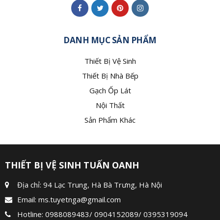
DANH MỤC SẢN PHẨM
Thiết Bị Vệ Sinh
Thiết Bị Nhà Bếp
Gạch Ốp Lát
Nội Thất
Sản Phẩm Khác
THIẾT BỊ VỆ SINH TUẤN OANH
Địa chỉ: 94 Lạc Trung, Hà Bà Trưng, Hà Nội
Email:
ms.tuyetnga@gmail.com
Hotline:
0988089483
/
0904152089
/
0395319094