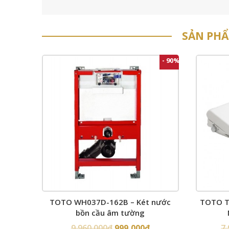
SẢN PH
- 90%
TOTO WH037D-162B – Két nước
TOTO T
bồn cầu âm tường
9,960,000
₫
999,000
₫
7