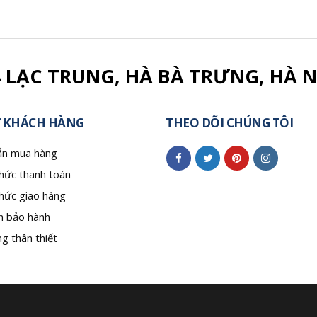
4 LẠC TRUNG, HÀ BÀ TRƯNG, HÀ N
 KHÁCH HÀNG
THEO DÕI CHÚNG TÔI
n mua hàng
hức thanh toán
hức giao hàng
h bảo hành
g thân thiết