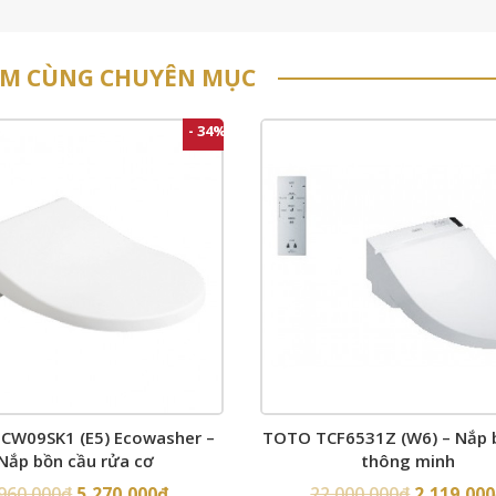
ẨM CÙNG CHUYÊN MỤC
- 34%
CW09SK1 (E5) Ecowasher –
TOTO TCF6531Z (W6) – Nắp 
Nắp bồn cầu rửa cơ
thông minh
,960,000
₫
5,270,000
₫
22,000,000
₫
2,119,000