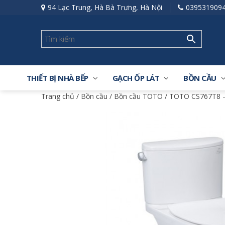
94 Lạc Trung, Hà Bà Trưng, Hà Nội
039531909
THIẾT BỊ NHÀ BẾP
GẠCH ỐP LÁT
BỒN CẦU
Trang chủ
/
Bồn cầu
/
Bồn cầu TOTO
/ TOTO CS767T8 –