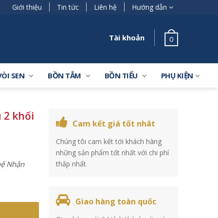
Giới thiệu
Tin tức
Liên hệ
Hướng dẫn
Tài khoản
0
VÒI SEN
BỒN TẮM
BỒN TIỂU
PHỤ KIỆN
 2 khối
Cam kết giá tốt nhât
Chúng tôi cam kết tới khách hàng
những sản phẩm tốt nhất với chi phí
 hệ Nhận
thấp nhất
Giao hàng toàn quốc