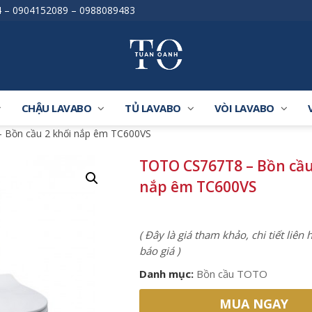
4
–
0904152089
–
0988089483
CHẬU LAVABO
TỦ LAVABO
VÒI LAVABO
 Bồn cầu 2 khối nắp êm TC600VS
TOTO CS767T8 – Bồn cầu
nắp êm TC600VS
( Đây là giá tham khảo, chi tiết liên
báo giá )
Danh mục:
Bồn cầu TOTO
MUA NGAY