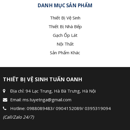
DANH MỤC SẢN PHẨM
Thiết Bị Vệ Sinh
Thiết Bị Nhà Bếp
Gạch Ốp Lát
Nội Thất
Sản Phẩm Khác
THIẾT BỊ VỆ SINH TUẤN OANH
Địa chỉ: 94 Lạc Trung, Hà Bà Trưng, Hà Nội
Email:
ms.tuyetnga@gmail.com
Hotline:
0988089483
/
0904152089
/
0395319094
(Call/Zalo 24/7)