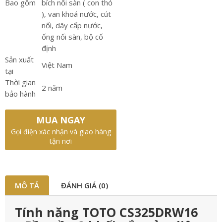
Bao gồm
bích nối sàn ( con thỏ
), van khoá nước, cút
nối, dây cấp nước,
ống nối sàn, bộ cố
định
Sản xuất
Việt Nam
tại
Thời gian
2 năm
bảo hành
MUA NGAY
Gọi điện xác nhận và giao hàng
tận nơi
MÔ TẢ
ĐÁNH GIÁ (0)
Tính năng TOTO CS325DRW16