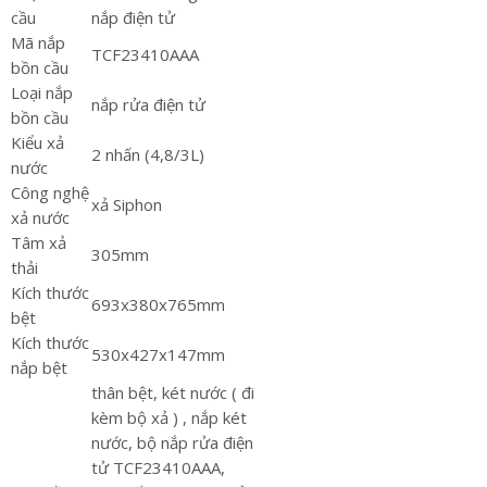
cầu
nắp điện tử
Mã nắp
TCF23410AAA
bồn cầu
Loại nắp
nắp rửa điện tử
bồn cầu
Kiểu xả
2 nhấn (4,8/3L)
nước
Công nghệ
xả Siphon
xả nước
Tâm xả
305mm
thải
Kích thước
693x380x765mm
bệt
Kích thước
530x427x147mm
nắp bệt
thân bệt, két nước ( đi
kèm bộ xả ) , nắp két
nước, bộ nắp rửa điện
tử TCF23410AAA,