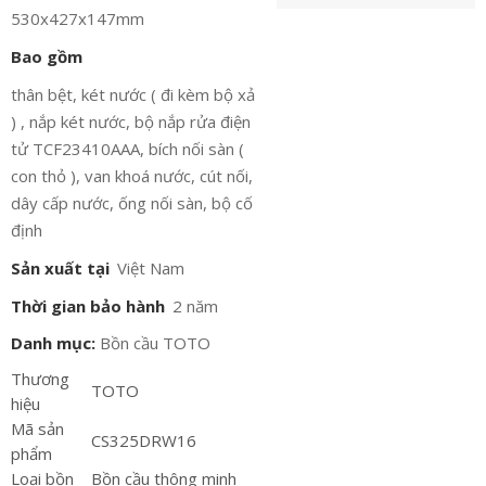
530x427x147mm
Bao gồm
thân bệt, két nước ( đi kèm bộ xả
) , nắp két nước, bộ nắp rửa điện
tử TCF23410AAA, bích nối sàn (
con thỏ ), van khoá nước, cút nối,
dây cấp nước, ống nối sàn, bộ cố
định
Sản xuất tại
Việt Nam
Thời gian bảo hành
2 năm
Danh mục:
Bồn cầu TOTO
Thương
TOTO
hiệu
Mã sản
CS325DRW16
phẩm
Loại bồn
Bồn cầu thông minh