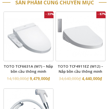
SẢN PHẨM CÙNG CHUYÊN MỤC
- 33%
- 87%
TOTO TCF6631A (W7) – Nắp
TOTO TCF4911EZ (W12) –
bồn cầu thông minh
Nắp bồn cầu thông minh
14,180,000
₫
9,479,000
₫
34,640,000
₫
4,440,000
₫