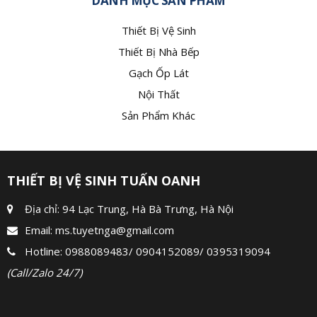
DANH MỤC SẢN PHẨM
Thiết Bị Vệ Sinh
Thiết Bị Nhà Bếp
Gạch Ốp Lát
Nội Thất
Sản Phẩm Khác
THIẾT BỊ VỆ SINH TUẤN OANH
Địa chỉ: 94 Lạc Trung, Hà Bà Trưng, Hà Nội
Email:
ms.tuyetnga@gmail.com
Hotline:
0988089483
/
0904152089
/
0395319094
(Call/Zalo 24/7)