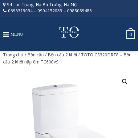
94 Lạc Trung, Hà Bà Trưng, Hà Nội
0395319094
–
0904152089
–
0988089483
0
MENU
Trang chủ
/
Bồn cầu
/
Bồn cầu 2 khối
/ TOTO CS320DRT8 – Bồn
cầu 2 khối nắp êm TC600VS