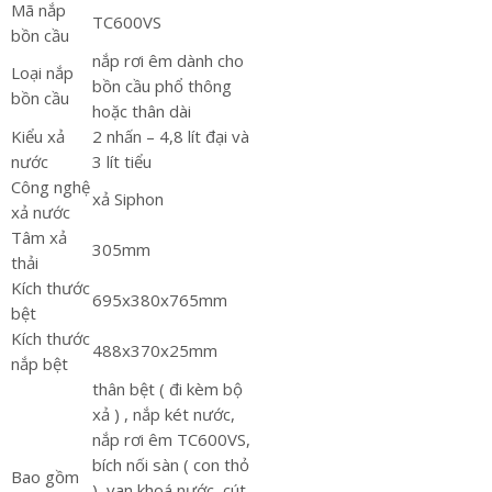
Mã nắp
TC600VS
bồn cầu
nắp rơi êm dành cho
Loại nắp
bồn cầu phổ thông
bồn cầu
hoặc thân dài
Kiểu xả
2 nhấn – 4,8 lít đại và
nước
3 lít tiểu
Công nghệ
xả Siphon
xả nước
Tâm xả
305mm
thải
Kích thước
695x380x765mm
bệt
Kích thước
488x370x25mm
nắp bệt
thân bệt ( đi kèm bộ
xả ) , nắp két nước,
nắp rơi êm TC600VS,
bích nối sàn ( con thỏ
Bao gồm
), van khoá nước, cút