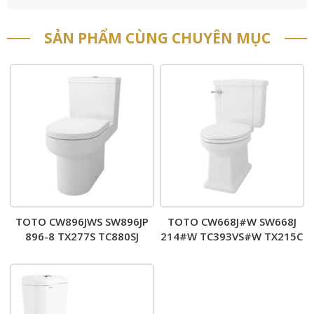
SẢN PHẨM CÙNG CHUYÊN MỤC
TOTO CW896JWS SW896JP
TOTO CW668J#W SW668J
896-8 TX277S TC880SJ
214#W TC393VS#W TX215C
TX215C – Bồn cầu 2 khối
HAP004A-F T53DSR#W –
nắp êm
Bồn cầu 2 khối nắp êm
TC393VS