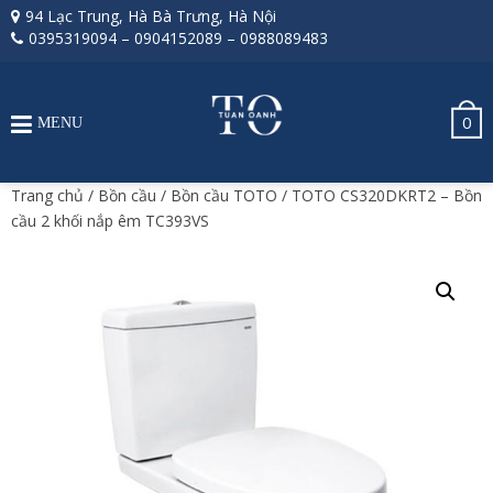
94 Lạc Trung, Hà Bà Trưng, Hà Nội
0395319094
–
0904152089
–
0988089483
0
MENU
Trang chủ
/
Bồn cầu
/
Bồn cầu TOTO
/ TOTO CS320DKRT2 – Bồn
cầu 2 khối nắp êm TC393VS