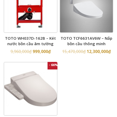
TOTO WH037D-162B – Két
TOTO TCF6631AV6W – Nắp
nước bồn cầu âm tường
bồn cầu thông minh
9,960,000
₫
999,000
₫
15,470,000
₫
12,300,000
₫
- 66%