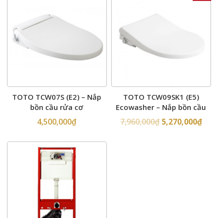
TOTO TCW07S (E2) – Nắp
TOTO TCW09SK1 (E5)
bồn cầu rửa cơ
Ecowasher – Nắp bồn cầu
rửa cơ
4,500,000
₫
7,960,000
₫
5,270,000
₫