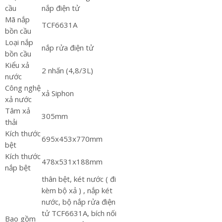
cầu
nắp điện tử
Mã nắp
TCF6631A
bồn cầu
Loại nắp
nắp rửa điện tử
bồn cầu
Kiểu xả
2 nhấn (4,8/3L)
nước
Công nghệ
xả Siphon
xả nước
Tâm xả
305mm
thải
Kích thước
695x453x770mm
bệt
Kích thước
478x531x188mm
nắp bệt
thân bệt, két nước ( đi
kèm bộ xả ) , nắp két
nước, bộ nắp rửa điện
tử TCF6631A, bích nối
Bao gồm