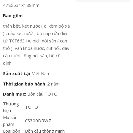
478x531x188mm
Bao gồm
thân bệt, két nước ( đi kèm bộ xả
) , nắp két nước, bộ nắp rửa điện
tử TCF6631A, bích nối sàn ( con
thỏ ), van khoá nước, cút nối, dây
cấp nước, ống nối sàn, bộ cố
định
Sản xuất tại
Việt Nam
Thời gian bảo hành
2 năm
Danh mục:
Bồn cầu TOTO
Thương
TOTO
hiệu
Mã sản
CS300DRW7
phẩm
Loại bồn
Bồn cầu thông minh