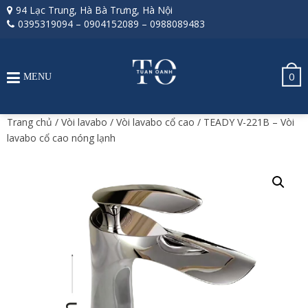
94 Lạc Trung, Hà Bà Trưng, Hà Nội
0395319094
–
0904152089
–
0988089483
0
MENU
Trang chủ
/
Vòi lavabo
/
Vòi lavabo cổ cao
/ TEADY V-221B – Vòi
lavabo cổ cao nóng lạnh