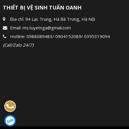
THIẾT BỊ VỆ SINH TUẤN OANH
Địa chỉ: 94 Lạc Trung, Hà Bà Trưng, Hà Nội
Email:
ms.tuyetnga@gmail.com
Hotline:
0988089483
/
0904152089
/
0395319094
(Call/Zalo 24/7)