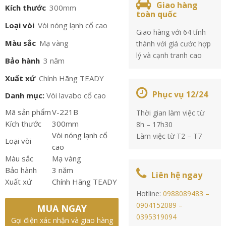
Giao hàng
Kích thước
300mm
toàn quốc
Loại vòi
Vòi nóng lạnh cổ cao
Giao hàng với 64 tỉnh
Màu sắc
Mạ vàng
thành với giá cước hợp
lý và cạnh tranh cao
Bảo hành
3 năm
Xuất xứ
Chính Hãng TEADY
Phục vụ 12/24
Danh mục:
Vòi lavabo cổ cao
Mã sản phẩm
V-221B
Thời gian làm việc từ
Kích thước
300mm
8h – 17h30
Vòi nóng lạnh cổ
Làm việc từ T2 – T7
Loại vòi
cao
Màu sắc
Mạ vàng
Bảo hành
3 năm
Liên hệ ngay
Xuất xứ
Chính Hãng TEADY
Hotline:
0988089483 –
0904152089 –
MUA NGAY
0395319094
Gọi điện xác nhận và giao hàng