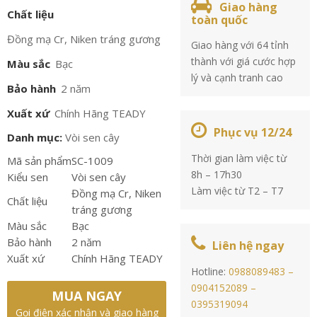
Giao hàng
Chất liệu
toàn quốc
Đồng mạ Cr, Niken tráng gương
Giao hàng với 64 tỉnh
thành với giá cước hợp
Màu sắc
Bạc
lý và cạnh tranh cao
Bảo hành
2 năm
Xuất xứ
Chính Hãng TEADY
Phục vụ 12/24
Danh mục:
Vòi sen cây
Thời gian làm việc từ
Mã sản phẩm
SC-1009
8h – 17h30
Kiểu sen
Vòi sen cây
Làm việc từ T2 – T7
Đồng mạ Cr, Niken
Chất liệu
tráng gương
Màu sắc
Bạc
Bảo hành
2 năm
Liên hệ ngay
Xuất xứ
Chính Hãng TEADY
Hotline:
0988089483 –
0904152089 –
MUA NGAY
0395319094
Gọi điện xác nhận và giao hàng