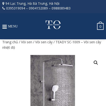
94 Lạc Trung, Hà Bà Trưng, Hà Nội
0395319094
–
0904152089
–
0988089483
0
MENU
Trang chủ
/
Vòi sen
/
Vòi sen cây
/ TEADY SC-1009 – Vòi sen cây
nhiệt độ