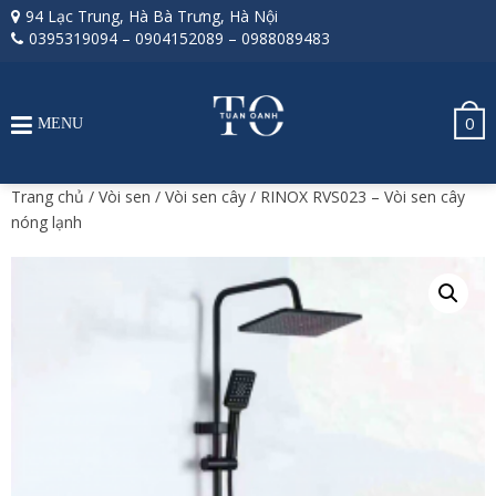
94 Lạc Trung, Hà Bà Trưng, Hà Nội
0395319094
–
0904152089
–
0988089483
0
MENU
Trang chủ
/
Vòi sen
/
Vòi sen cây
/ RINOX RVS023 – Vòi sen cây
nóng lạnh