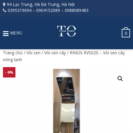
94 Lạc Trung, Hà Bà Trưng, Hà Nội
0395319094
–
0904152089
–
0988089483
0
MENU
Trang chủ
/
Vòi sen
/
Vòi sen cây
/ RINOX RVS020 – Vòi sen cây
nóng lạnh
- 6%