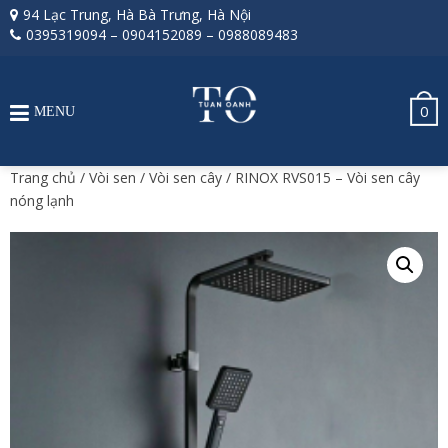
94 Lạc Trung, Hà Bà Trưng, Hà Nội
0395319094
–
0904152089
–
0988089483
0
MENU
Trang chủ
/
Vòi sen
/
Vòi sen cây
/ RINOX RVS015 – Vòi sen cây
nóng lạnh