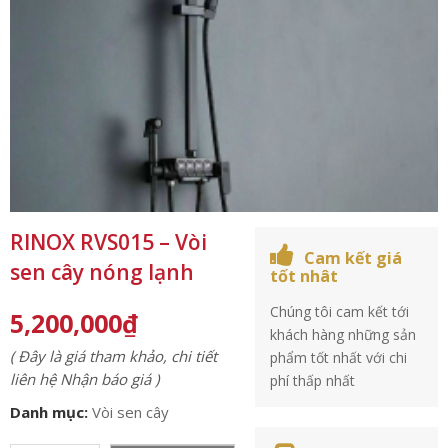
RINOX RVS015 – Vòi
Cam kết giá
sen cây nóng lạnh
tốt nhât
Chúng tôi cam kết tới
5,200,000
₫
khách hàng những sản
( Đây là giá tham khảo, chi tiết
phẩm tốt nhất với chi
liên hệ Nhận báo giá )
phí thấp nhất
Danh mục:
Vòi sen cây