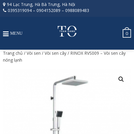
94 Lạc Trung, Hà Bà Trưng, Hà Nội
0395319094
–
0904152089
–
0988089483
0
MENU
Trang chủ
/
Vòi sen
/
Vòi sen cây
/ RINOX RVS009 – Vòi sen cây
nóng lạnh