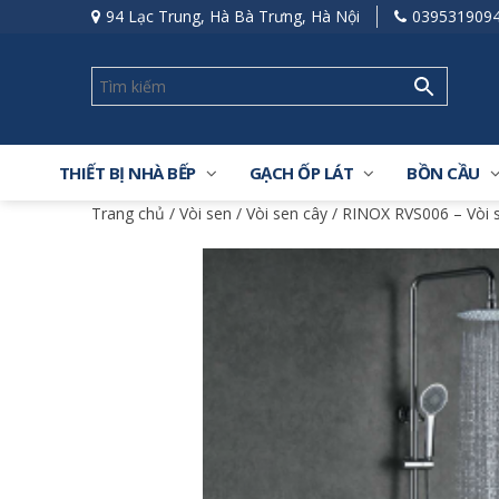
94 Lạc Trung, Hà Bà Trưng, Hà Nội
039531909
THIẾT BỊ NHÀ BẾP
GẠCH ỐP LÁT
BỒN CẦU
Trang chủ
/
Vòi sen
/
Vòi sen cây
/ RINOX RVS006 – Vòi s