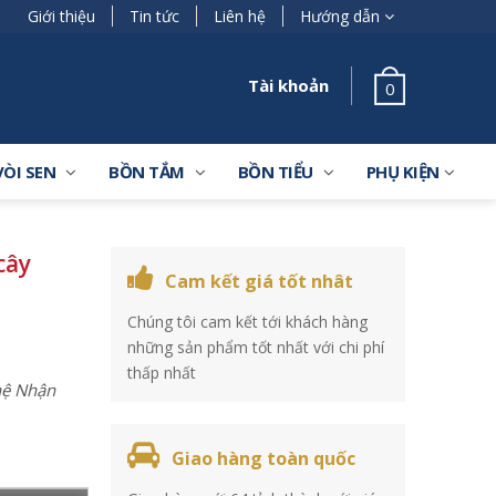
Giới thiệu
Tin tức
Liên hệ
Hướng dẫn
Tài khoản
0
VÒI SEN
BỒN TẮM
BỒN TIỂU
PHỤ KIỆN
cây
Cam kết giá tốt nhât
Chúng tôi cam kết tới khách hàng
những sản phẩm tốt nhất với chi phí
thấp nhất
 hệ Nhận
Giao hàng toàn quốc