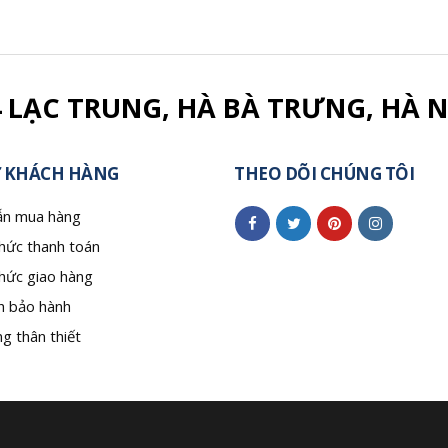
4 LẠC TRUNG, HÀ BÀ TRƯNG, HÀ N
 KHÁCH HÀNG
THEO DÕI CHÚNG TÔI
n mua hàng
hức thanh toán
hức giao hàng
h bảo hành
g thân thiết