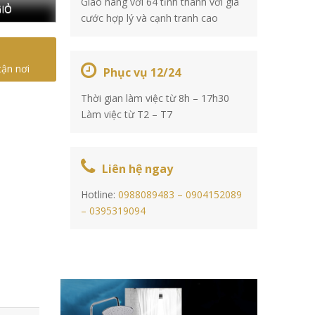
Giao hàng với 64 tỉnh thành với giá
IỎ
cước hợp lý và cạnh tranh cao
tận nơi
Phục vụ 12/24
Thời gian làm việc từ 8h – 17h30
Làm việc từ T2 – T7
Liên hệ ngay
Hotline:
0988089483 –
0904152089
–
0395319094