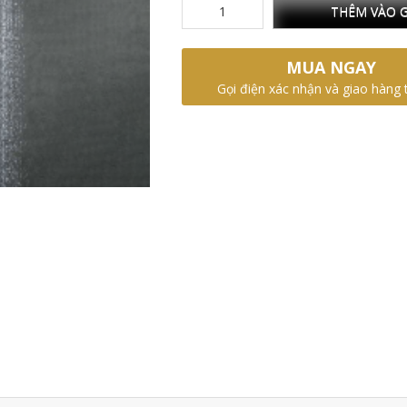
THÊM VÀO G
MUA NGAY
Gọi điện xác nhận và giao hàng 