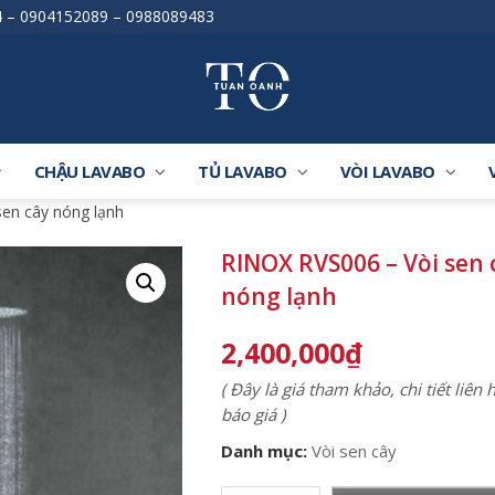
4
–
0904152089
–
0988089483
CHẬU LAVABO
TỦ LAVABO
VÒI LAVABO
en cây nóng lạnh
RINOX RVS006 – Vòi sen 
nóng lạnh
2,400,000
₫
( Đây là giá tham khảo, chi tiết liên
báo giá )
Danh mục:
Vòi sen cây