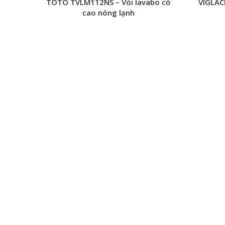
TOTO TVLM112NS – Vòi lavabo cổ
VIGLAC
cao nóng lạnh