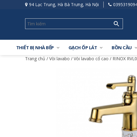
94 Lạc Trung, Hà Bà Trưng, Hà Nội
039531909
THIẾT BỊ NHÀ BẾP
GẠCH ỐP LÁT
BỒN CẦU
Trang chủ
/
Vòi lavabo
/
Vòi lavabo cổ cao
/ RINOX RVL03