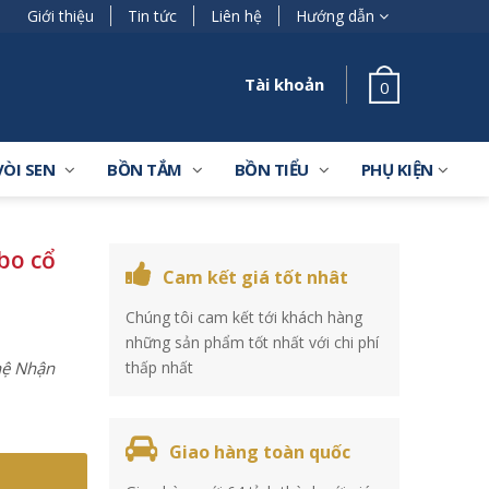
Giới thiệu
Tin tức
Liên hệ
Hướng dẫn
Tài khoản
0
VÒI SEN
BỒN TẮM
BỒN TIỂU
PHỤ KIỆN
bo cổ
Cam kết giá tốt nhât
Chúng tôi cam kết tới khách hàng
những sản phẩm tốt nhất với chi phí
 hệ Nhận
thấp nhất
Giao hàng toàn quốc