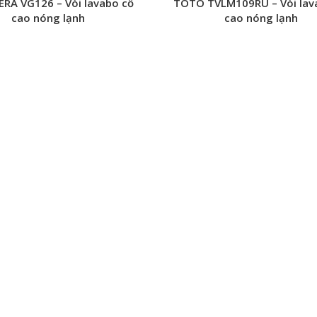
ERA VG126 – Vòi lavabo cổ
TOTO TVLM109RU – Vòi lav
cao nóng lạnh
cao nóng lạnh