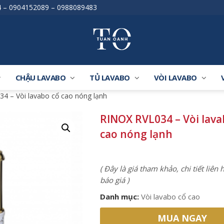
4
–
0904152089
–
0988089483
CHẬU LAVABO
TỦ LAVABO
VÒI LAVABO
4 – Vòi lavabo cổ cao nóng lạnh
RINOX RVL034 – Vòi lava
cao nóng lạnh
( Đây là giá tham khảo, chi tiết liên
báo giá )
Danh mục:
Vòi lavabo cổ cao
MUA NGAY