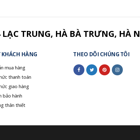
4 LẠC TRUNG, HÀ BÀ TRƯNG, HÀ N
 KHÁCH HÀNG
THEO DÕI CHÚNG TÔI
n mua hàng
hức thanh toán
hức giao hàng
h bảo hành
g thân thiết