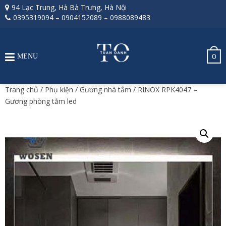
94 Lạc Trung, Hà Bà Trưng, Hà Nội
0395319094
–
0904152089
–
0988089483
0
MENU
Trang chủ
/
Phụ kiện
/
Gương nhà tắm
/ RINOX RPK4047 –
Gương phòng tắm led