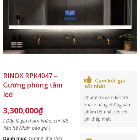
RINOX RPK4047 –
Cam kết giá
Gương phòng tắm
tốt nhât
led
Chúng tôi cam kết tới
khách hàng những sản
3,300,000
₫
phẩm tốt nhất với chi
phí thấp nhất
( Đây là giá tham khảo, chi tiết
liên hệ Nhận báo giá )
Danh mục:
Gương nhà tắm