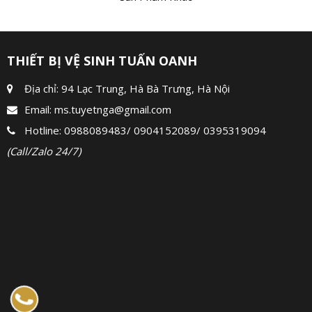
THIẾT BỊ VỆ SINH TUẤN OANH
Địa chỉ: 94 Lạc Trung, Hà Bà Trưng, Hà Nội
Email:
ms.tuyetnga@gmail.com
Hotline:
0988089483
/
0904152089
/
0395319094
(Call/Zalo 24/7)