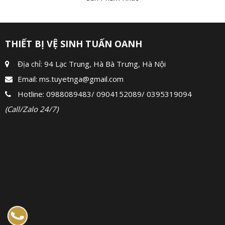
THIẾT BỊ VỆ SINH TUẤN OANH
Địa chỉ: 94 Lạc Trung, Hà Bà Trưng, Hà Nội
Email:
ms.tuyetnga@gmail.com
Hotline:
0988089483
/
0904152089
/
0395319094
(Call/Zalo 24/7)