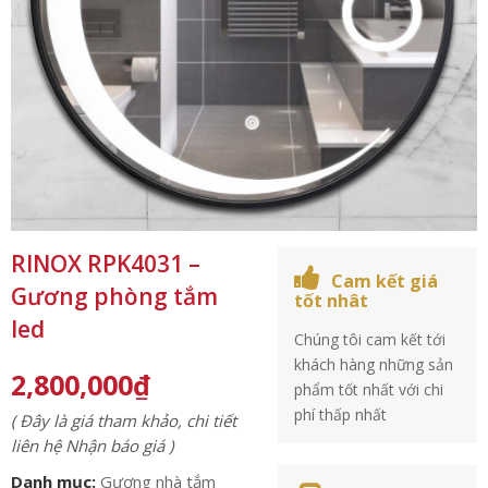
RINOX RPK4031 –
Cam kết giá
Gương phòng tắm
tốt nhât
led
Chúng tôi cam kết tới
khách hàng những sản
2,800,000
₫
phẩm tốt nhất với chi
phí thấp nhất
( Đây là giá tham khảo, chi tiết
liên hệ Nhận báo giá )
Danh mục:
Gương nhà tắm