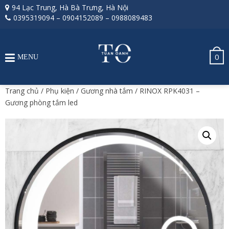
94 Lạc Trung, Hà Bà Trưng, Hà Nội
0395319094
–
0904152089
–
0988089483
0
MENU
Trang chủ
/
Phụ kiện
/
Gương nhà tắm
/ RINOX RPK4031 –
Gương phòng tắm led