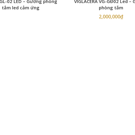
GL-02 LED – Gương phòng
VIGLACERA VG-GĐ02 Led –
tắm led cảm ứng
phòng tắm
2,000,000
₫