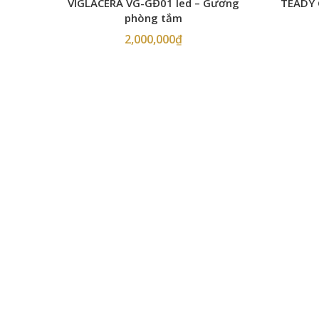
VIGLACERA VG-GĐ01 led – Gương
TEADY 
phòng tắm
2,000,000
₫