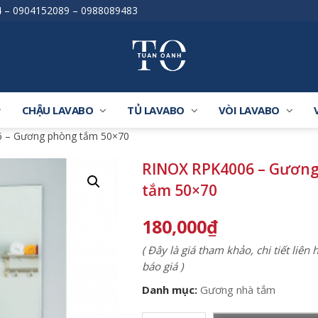
4
–
0904152089
–
0988089483
CHẬU LAVABO
TỦ LAVABO
VÒI LAVABO
 – Gương phòng tắm 50×70
RINOX RPK4006 – Gươn
tắm 50×70
180,000
₫
( Đây là giá tham khảo, chi tiết liên
báo giá )
Danh mục:
Gương nhà tắm