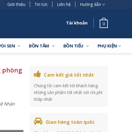
Giới thiệu
Tin tức
Liên hệ
Hướng dẫn
Tài khoản
0
VÒI SEN
BỒN TẮM
BỒN TIỂU
PHỤ KIỆN
g phòng
Cam kết giá tốt nhât
Chúng tôi cam kết tới khách hàng
những sản phẩm tốt nhất với chi phí
thấp nhất
 hệ Nhận
Giao hàng toàn quốc