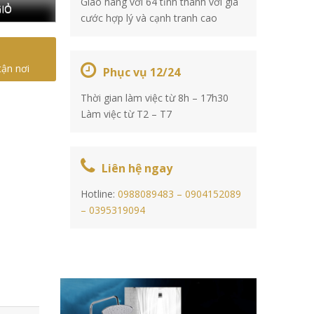
Giao hàng với 64 tỉnh thành với giá
IỎ
cước hợp lý và cạnh tranh cao
tận nơi
Phục vụ 12/24
Thời gian làm việc từ 8h – 17h30
Làm việc từ T2 – T7
Liên hệ ngay
Hotline:
0988089483 –
0904152089
–
0395319094