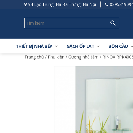
94 Lạc Trung, Hà Bà Trưng, Hà Nội
039531909
THIẾT BỊ NHÀ BẾP
GẠCH ỐP LÁT
BỒN CẦU
Trang chủ
/
Phụ kiện
/
Gương nhà tắm
/ RINOX RPK4006