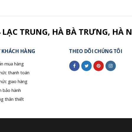
4 LẠC TRUNG, HÀ BÀ TRƯNG, HÀ N
 KHÁCH HÀNG
THEO DÕI CHÚNG TÔI
n mua hàng
hức thanh toán
hức giao hàng
h bảo hành
g thân thiết