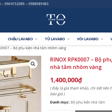
4
–
0904152089
–
0988089483
CHẬU LAVABO
TỦ LAVABO
VÒI LAVABO
0007 – Bộ phụ kiện nhà tắm nhôm vàng
RINOX RPK0007 – Bộ phụ
nhà tắm nhôm vàng
1,400,000
₫
( Đây là giá tham khảo, chi tiết liên
báo giá )
Danh mục:
Bộ phụ kiện nhà tắm