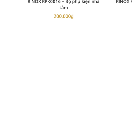
RINOX RPK0016 – Bộ phụ kiện nhà
RINOX 
tắm
200,000
₫