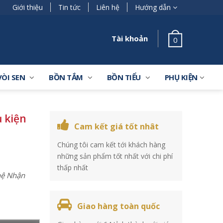
Giới thiệu
Tin tức
Liên hệ
Hướng dẫn
Tài khoản
0
VÒI SEN
BỒN TẮM
BỒN TIỂU
PHỤ KIỆN
 kiện
Cam kết giá tốt nhât
Chúng tôi cam kết tới khách hàng
những sản phẩm tốt nhất với chi phí
thấp nhất
 hệ Nhận
Giao hàng toàn quốc