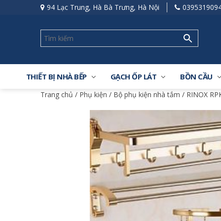
94 Lạc Trung, Hà Bà Trưng, Hà Nội
039531909
THIẾT BỊ NHÀ BẾP
GẠCH ỐP LÁT
BỒN CẦU
Trang chủ
/
Phụ kiện
/
Bộ phụ kiện nhà tắm
/ RINOX RPK