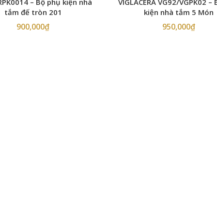
RPK0014 – Bộ phụ kiện nhà
VIGLACERA VG92/VGPK02 – 
tắm đế tròn 201
kiện nhà tắm 5 Món
900,000
₫
950,000
₫