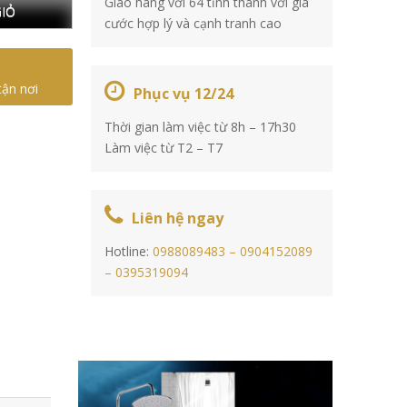
Giao hàng với 64 tỉnh thành với giá
IỎ
cước hợp lý và cạnh tranh cao
tận nơi
Phục vụ 12/24
Thời gian làm việc từ 8h – 17h30
Làm việc từ T2 – T7
Liên hệ ngay
Hotline:
0988089483 –
0904152089
–
0395319094