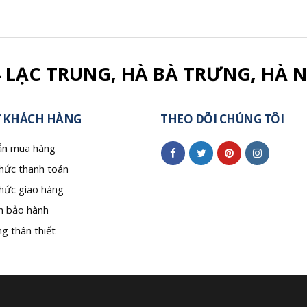
4 LẠC TRUNG, HÀ BÀ TRƯNG, HÀ N
 KHÁCH HÀNG
THEO DÕI CHÚNG TÔI
n mua hàng
hức thanh toán
hức giao hàng
h bảo hành
g thân thiết