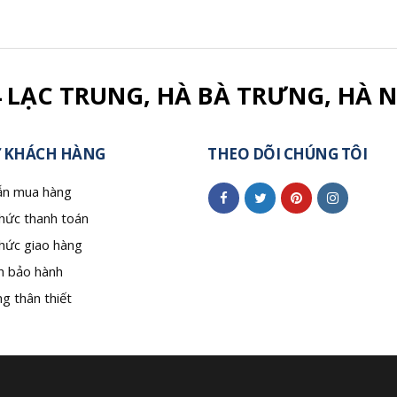
4 LẠC TRUNG, HÀ BÀ TRƯNG, HÀ N
 KHÁCH HÀNG
THEO DÕI CHÚNG TÔI
n mua hàng
hức thanh toán
hức giao hàng
h bảo hành
g thân thiết