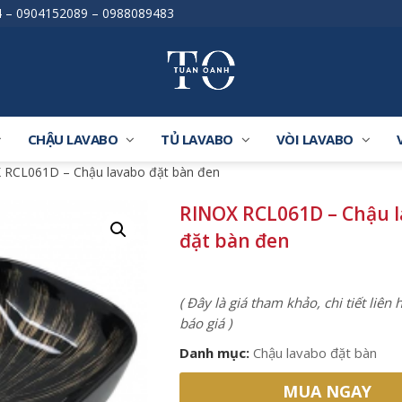
4
–
0904152089
–
0988089483
CHẬU LAVABO
TỦ LAVABO
VÒI LAVABO
 RCL061D – Chậu lavabo đặt bàn đen
RINOX RCL061D – Chậu 
đặt bàn đen
( Đây là giá tham khảo, chi tiết liên
báo giá )
Danh mục:
Chậu lavabo đặt bàn
MUA NGAY