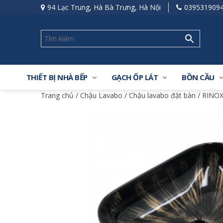
94 Lạc Trung, Hà Bà Trưng, Hà Nội
039531909
THIẾT BỊ NHÀ BẾP
GẠCH ỐP LÁT
BỒN CẦU
Trang chủ
/
Chậu Lavabo
/
Chậu lavabo đặt bàn
/ RINOX