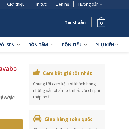
Giới thiệu
Tin tức
Liên hệ
Hướng dẫn
Tài khoản
0
VÒI SEN
BỒN TẮM
BỒN TIỂU
PHỤ KIỆN
lavabo
Cam kết giá tốt nhât
Chúng tôi cam kết tới khách hàng
những sản phẩm tốt nhất với chi phí
 hệ Nhận
thấp nhất
Giao hàng toàn quốc