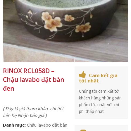
RINOX RCL058D –
Cam kết giá
Chậu lavabo đặt bàn
tốt nhât
đen
Chúng tôi cam kết tới
khách hàng những sản
phẩm tốt nhất với chi
( Đây là giá tham khảo, chi tiết
phí thấp nhất
liên hệ Nhận báo giá )
Danh mục:
Chậu lavabo đặt bàn