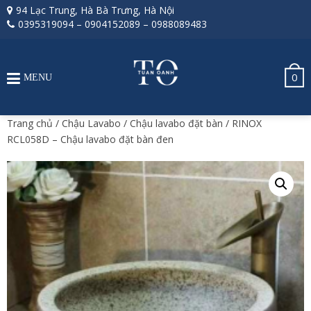
94 Lạc Trung, Hà Bà Trưng, Hà Nội
0395319094
–
0904152089
–
0988089483
0
MENU
Trang chủ
/
Chậu Lavabo
/
Chậu lavabo đặt bàn
/ RINOX
RCL058D – Chậu lavabo đặt bàn đen