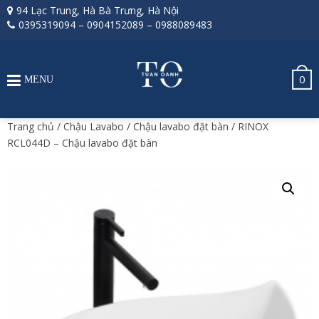
94 Lạc Trung, Hà Bà Trưng, Hà Nội
0395319094
–
0904152089
–
0988089483
0
MENU
Trang chủ
/
Chậu Lavabo
/
Chậu lavabo đặt bàn
/ RINOX
RCL044D – Chậu lavabo đặt bàn