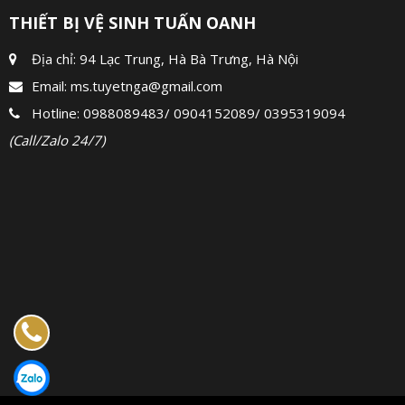
THIẾT BỊ VỆ SINH TUẤN OANH
Địa chỉ: 94 Lạc Trung, Hà Bà Trưng, Hà Nội
Email:
ms.tuyetnga@gmail.com
Hotline:
0988089483
/
0904152089
/
0395319094
(Call/Zalo 24/7)