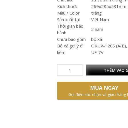
Kích thước
269x285x531mm
Màu / Color
trắng
Sản xuất tại
Việt Nam
Thời gian bảo
2 năm
hành
Chưa bao gồm
bộ xả
Bộ xả gợi ý đi
OKUV-120S (A/B),
kèm
UF-7V
THÊM VÀO G
MUA NGAY
Gọi điện xác nhận và giao hàng 