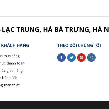
4 LẠC TRUNG, HÀ BÀ TRƯNG, HÀ N
 KHÁCH HÀNG
THEO DÕI CHÚNG TÔI
n mua hàng
hức thanh toán
hức giao hàng
h bảo hành
g thân thiết