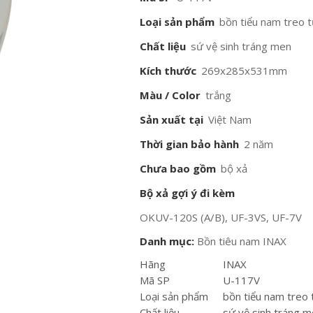
Loại sản phẩm
bồn tiểu nam treo 
Chất liệu
sứ vệ sinh tráng men
Kích thước
269x285x531mm
Màu / Color
trắng
Sản xuất tại
Việt Nam
Thời gian bảo hành
2 năm
Chưa bao gồm
bộ xả
Bộ xả gợi ý đi kèm
OKUV-120S (A/B), UF-3VS, UF-7V
Danh mục:
Bồn tiêu nam INAX
Hãng
INAX
Mã SP
U-117V
Loại sản phẩm
bồn tiểu nam treo
Chất liệu
sứ vệ sinh tráng 