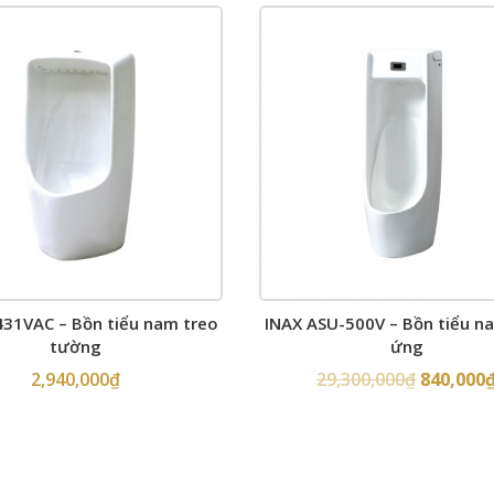
431VAC – Bồn tiểu nam treo
INAX ASU-500V – Bồn tiểu 
tường
ứng
2,940,000
₫
29,300,000
₫
840,000