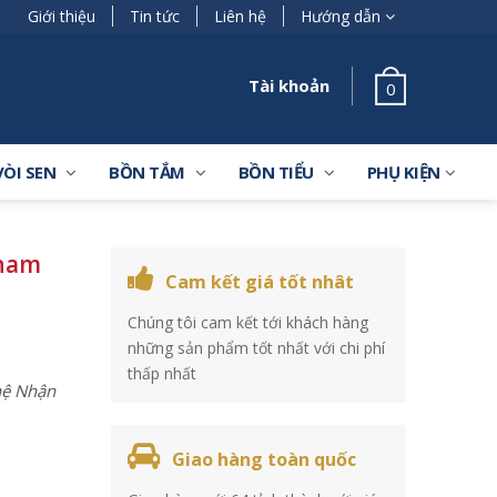
Giới thiệu
Tin tức
Liên hệ
Hướng dẫn
Tài khoản
0
VÒI SEN
BỒN TẮM
BỒN TIỂU
PHỤ KIỆN
 nam
Cam kết giá tốt nhât
Chúng tôi cam kết tới khách hàng
những sản phẩm tốt nhất với chi phí
thấp nhất
 hệ Nhận
Giao hàng toàn quốc