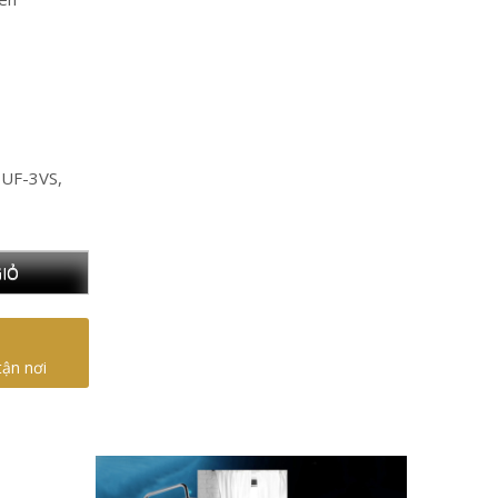
 UF-3VS,
IỎ
tận nơi