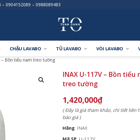
4
–
0904152089
–
0988089483
CHẬU LAVABO
TỦ LAVABO
VÒI LAVABO
 – Bồn tiểu nam treo tường
INAX U-117V – Bồn tiểu
treo tường
1,420,000
₫
( Đây là giá tham khảo, chi tiết liên
báo giá )
Hãng
INAX
Mã SP
U-117V