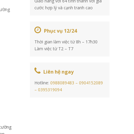
Giao hàng với 64 tỉnh thành với giá
cước hợp lý và cạnh tranh cao
tường
Phục vụ 12/24
Thời gian làm việc từ 8h – 17h30
Làm việc từ T2 – T7
Liên hệ ngay
Hotline:
0988089483 –
0904152089
–
0395319094
 tường
men