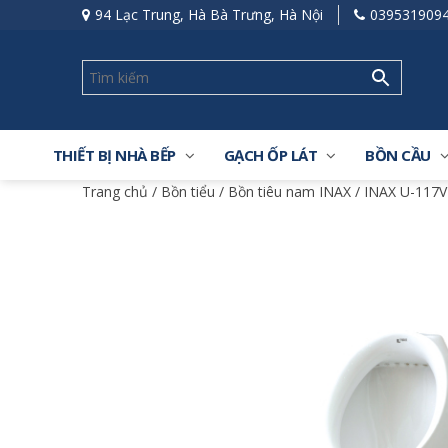
94 Lạc Trung, Hà Bà Trưng, Hà Nội
039531909
THIẾT BỊ NHÀ BẾP
GẠCH ỐP LÁT
BỒN CẦU
Trang chủ
/
Bồn tiểu
/
Bồn tiêu nam INAX
/ INAX U-117V