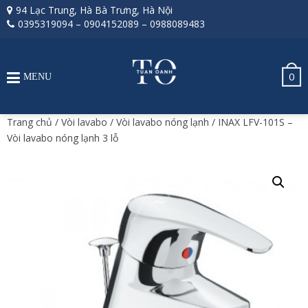
94 Lạc Trung, Hà Bà Trưng, Hà Nội
0395319094
–
0904152089
–
0988089483
0
MENU
Trang chủ
/
Vòi lavabo
/
Vòi lavabo nóng lạnh
/ INAX LFV-101S –
Vòi lavabo nóng lạnh 3 lỗ