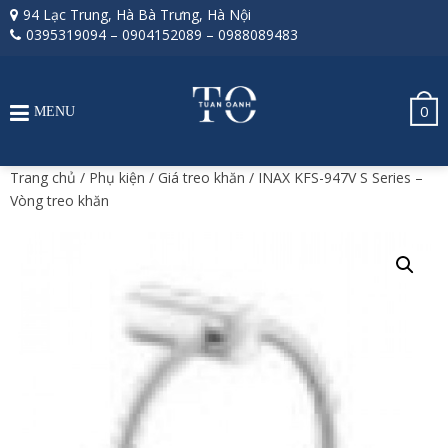
94 Lạc Trung, Hà Bà Trưng, Hà Nội
0395319094
–
0904152089
–
0988089483
0
MENU
Trang chủ
/
Phụ kiện
/
Giá treo khăn
/ INAX KFS-947V S Series –
Vòng treo khăn