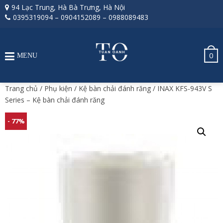
94 Lạc Trung, Hà Bà Trưng, Hà Nội
0395319094
–
0904152089
–
0988089483
0
MENU
Trang chủ
/
Phụ kiện
/
Kệ bàn chải đánh răng
/ INAX KFS-943V S
Series – Kệ bàn chải đánh răng
- 77%