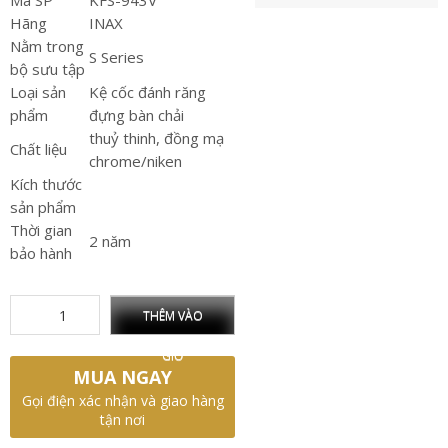
Mã SP
KFS-943V
Hãng
INAX
Nằm trong
S Series
bộ sưu tập
Loại sản
Kệ cốc đánh răng
phẩm
đựng bàn chải
thuỷ thinh, đồng mạ
Chất liệu
chrome/niken
Kích thước
sản phẩm
Thời gian
2 năm
bảo hành
THÊM VÀO
GIỎ
MUA NGAY
Gọi điện xác nhận và giao hàng
tận nơi