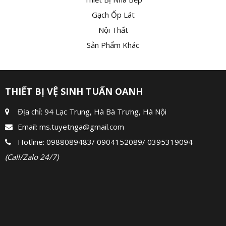
Gạch Ốp Lát
Nội Thất
Sản Phẩm Khác
THIẾT BỊ VỆ SINH TUẤN OANH
Địa chỉ: 94 Lạc Trung, Hà Bà Trưng, Hà Nội
Email:
ms.tuyetnga@gmail.com
Hotline:
0988089483
/
0904152089
/
0395319094
(Call/Zalo 24/7)