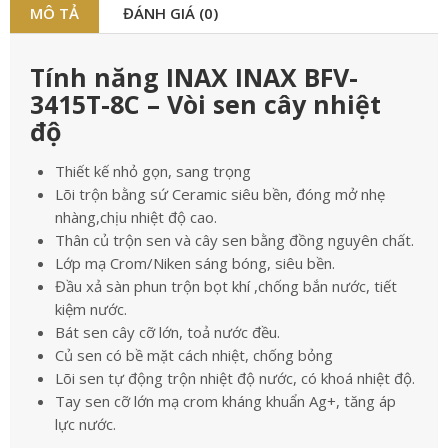
MÔ TẢ
ĐÁNH GIÁ (0)
Tính năng INAX INAX BFV-
3415T-8C – Vòi sen cây nhiệt
độ
Thiết kế nhỏ gọn, sang trọng
Lõi trộn bằng sứ Ceramic siêu bền, đóng mở nhẹ
nhàng,chịu nhiệt độ cao.
Thân củ trộn sen và cây sen bằng đồng nguyên chất.
Lớp mạ Crom/Niken sáng bóng, siêu bền.
Đầu xả sàn phun trộn bọt khí ,chống bắn nước, tiết
kiệm nước.
Bát sen cây cỡ lớn, toả nước đều.
Củ sen có bề mặt cách nhiệt, chống bỏng
Lõi sen tự động trộn nhiệt độ nước, có khoá nhiệt độ.
Tay sen cỡ lớn mạ crom kháng khuẩn Ag+, tăng áp
lực nước.