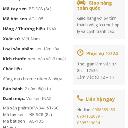
Giao hàng
toàn quốc
Mã tay sen
BF-SC8 (8c)
Giao hàng với 64 tỉnh
Mã bát sen
AC-105
thành với giá cước hợp
Hãng / Thương hiệu
INAX
lý và cạnh tranh cao
Xuất xứ
Việt Nam
Loại sản phẩm
sen tắm cây
Phục vụ 12/24
Kích thước
xem bản vẽ kĩ thuật
Thời gian làm việc từ
Chất liệu
8h – 17h30
Làm việc từ T2 – T7
đồng mạ chrome niken & nhựa
Bảo hành
2 năm điện tử
Danh mục:
Vòi sen INAX
Liên hệ ngay
Mã sản phẩm
BFV-3415T-8C
Hotline:
0988089483 –
Mã tay sen
BF-SC8 (8c)
0904152089 –
Mã bát sen
AC-105
0395319094
Hãng /