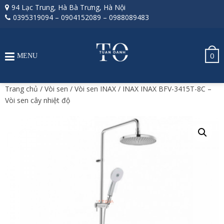
94 Lạc Trung, Hà Bà Trưng, Hà Nội
0395319094
–
0904152089
–
0988089483
0
MENU
Trang chủ
/
Vòi sen
/
Vòi sen INAX
/ INAX INAX BFV-3415T-8C –
Vòi sen cây nhiệt độ