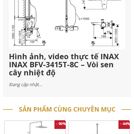
Hình ảnh, video thực tế INAX
INAX BFV-3415T-8C – Vòi sen
cây nhiệt độ
Đang cập nhật…
SẢN PHẨM CÙNG CHUYÊN MỤC
- 90%
- 44%