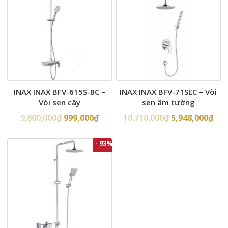
INAX INAX BFV-615S-8C –
INAX INAX BFV-71SEC – Vòi
Vòi sen cây
sen âm tường
9,800,000
₫
999,000
₫
10,710,000
₫
5,948,000
₫
- 93%