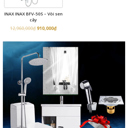
INAX INAX BFV-50S – Vòi sen
cây
12,960,000
₫
910,000
₫