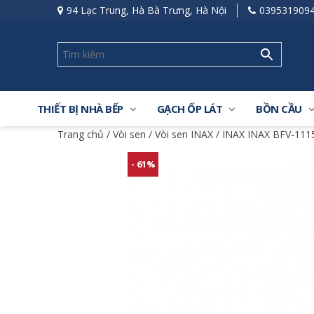
94 Lạc Trung, Hà Bà Trưng, Hà Nội
039531909
THIẾT BỊ NHÀ BẾP
GẠCH ỐP LÁT
BỒN CẦU
Trang chủ
/
Vòi sen
/
Vòi sen INAX
/ INAX INAX BFV-1115
- 61%