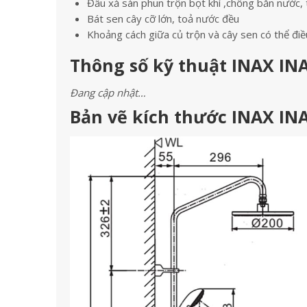
Đầu xả sàn phun trộn bọt khí ,chống bắn nước, 
Bát sen cây cỡ lớn, toả nước đều
Khoảng cách giữa củ trộn và cây sen có thể điề
Thông số kỹ thuật INAX INA
Đang cập nhật…
Bản vẽ kích thước INAX INA