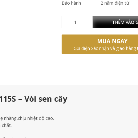
Bảo hành
2 năm điện tử
THÊM VÀO G
MUA NGAY
Gọi điện xác nhận và giao hàng 
15S – Vòi sen cây
ẹ nhàng,chịu nhiệt độ cao.
 chất.