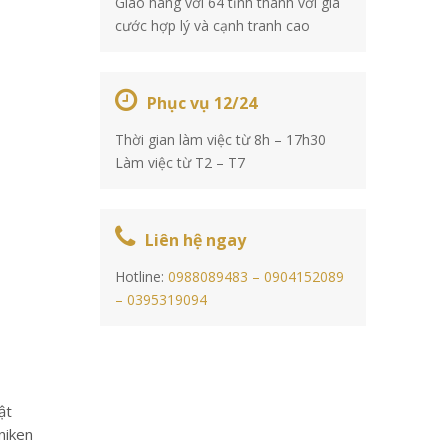
Giao hàng với 64 tỉnh thành với giá
cước hợp lý và cạnh tranh cao
Phục vụ 12/24
Thời gian làm việc từ 8h – 17h30
Làm việc từ T2 – T7
Liên hệ ngay
Hotline:
0988089483 –
0904152089
–
0395319094
ật
niken