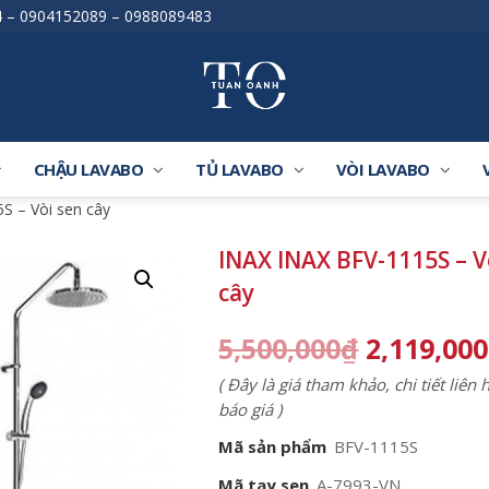
4
–
0904152089
–
0988089483
CHẬU LAVABO
TỦ LAVABO
VÒI LAVABO
S – Vòi sen cây
INAX INAX BFV-1115S – V
cây
5,500,000
₫
2,119,000
( Đây là giá tham khảo, chi tiết liên
báo giá )
Mã sản phẩm
BFV-1115S
Mã tay sen
A-7993-VN