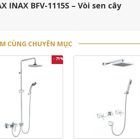
AX INAX BFV-1115S – Vòi sen cây
ẨM CÙNG CHUYÊN MỤC
- 71%