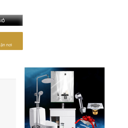
IỎ
tận nơi