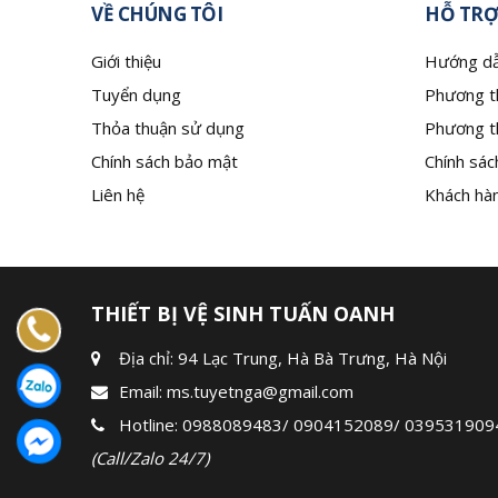
VỀ CHÚNG TÔI
HỖ TRỢ
Giới thiệu
Hướng dẫ
Tuyển dụng
Phương t
Thỏa thuận sử dụng
Phương t
Chính sách bảo mật
Chính sác
Liên hệ
Khách hàn
THIẾT BỊ VỆ SINH TUẤN OANH
Địa chỉ: 94 Lạc Trung, Hà Bà Trưng, Hà Nội
Email:
ms.tuyetnga@gmail.com
Hotline:
0988089483
/
0904152089
/
039531909
(Call/Zalo 24/7)