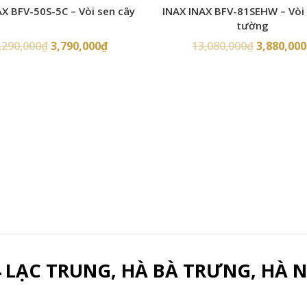
AX BFV-50S-5C – Vòi sen cây
INAX INAX BFV-81SEHW – Vòi
tường
,290,000
₫
3,790,000
₫
13,080,000
₫
3,880,000
4 LẠC TRUNG, HÀ BÀ TRƯNG, HÀ N