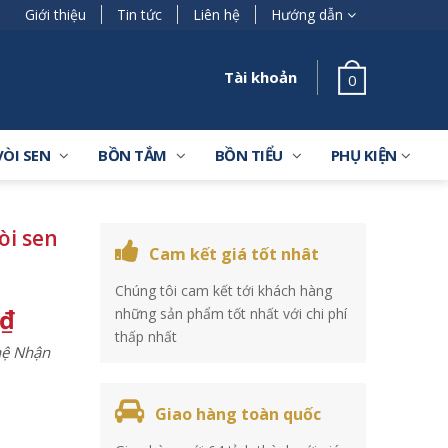
Giới thiệu
Tin tức
Liên hệ
Hướng dẫn
Tài khoản
0
VÒI SEN
BỒN TẮM
BỒN TIỂU
PHỤ KIỆN
òi sen
Cam kết giá tốt nhât
Chúng tôi cam kết tới khách hàng
₫
những sản phẩm tốt nhất với chi phí
thấp nhất
 hệ Nhận
Giao hàng toàn quốc