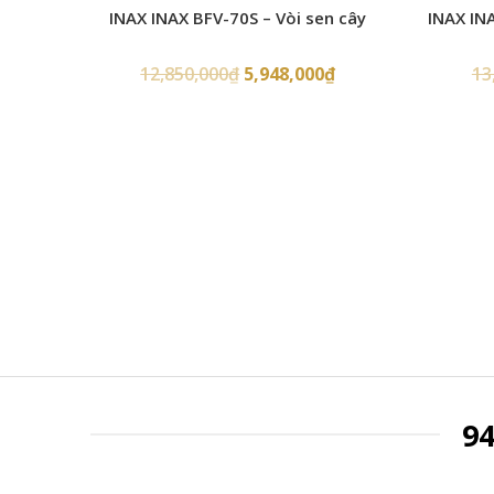
INAX INAX BFV-70S – Vòi sen cây
INAX IN
12,850,000
₫
5,948,000
₫
13
9