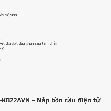
ấy vệ sinh
ng.
uyệt đối đặt đầu phun sau tấm chắn
hế.
+.
-KB22AVN – Nắp bồn cầu điện tử