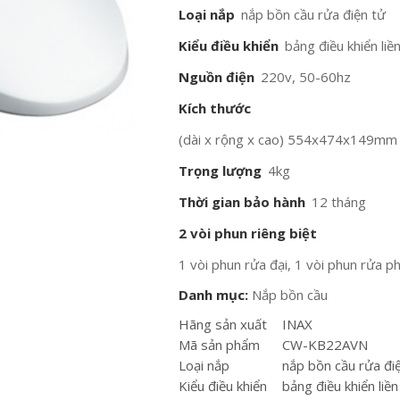
Loại nắp
nắp bồn cầu rửa điện tử
Kiểu điều khiển
bảng điều khiển liề
Nguồn điện
220v, 50-60hz
Kích thước
(dài x rộng x cao) 554x474x149mm
Trọng lượng
4kg
Thời gian bảo hành
12 tháng
2 vòi phun riêng biệt
1 vòi phun rửa đại, 1 vòi phun rửa p
Danh mục:
Nắp bồn cầu
Hãng sản xuất
INAX
Mã sản phẩm
CW-KB22AVN
Loại nắp
nắp bồn cầu rửa đi
Kiểu điều khiển
bảng điều khiển liề