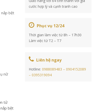
Giao hàng với 64 tỉnh thành với giá
cước hợp lý và cạnh tranh cao
n nắp bệt
Phục vụ 12/24
Thời gian làm việc từ 8h – 17h30
Làm việc từ T2 – T7
Liên hệ ngay
Hotline:
0988089483 –
0904152089
hụ nữ
–
0395319094
ện tử
n nắp bệt