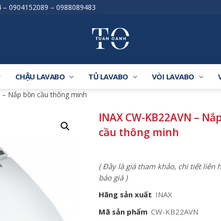
4
–
0904152089
–
0988089483
CHẬU LAVABO
TỦ LAVABO
VÒI LAVABO
– Nắp bồn cầu thông minh
INAX CW-KB22AVN – Nắ
cầu thông minh
( Đây là giá tham khảo, chi tiết liên
báo giá )
Hãng sản xuất
INAX
Mã sản phẩm
CW-KB22AVN