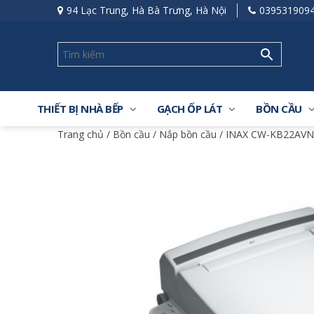
94 Lạc Trung, Hà Bà Trưng, Hà Nội
039531909
THIẾT BỊ NHÀ BẾP
GẠCH ỐP LÁT
BỒN CẦU
Trang chủ
/
Bồn cầu
/
Nắp bồn cầu
/ INAX CW-KB22AVN 