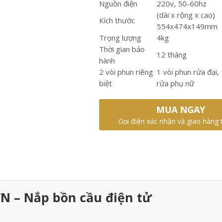
Nguồn điện
220v, 50-60hz
(dài x rộng x cao)
Kích thước
554x474x149mm
Trọng lượng
4kg
Thời gian bảo
12 tháng
hành
2 vòi phun riêng
1 vòi phun rửa đại,
biệt
rửa phụ nữ
MUA NGAY
Gọi điện xác nhận và giao hàng 
N – Nắp bồn cầu điện tử