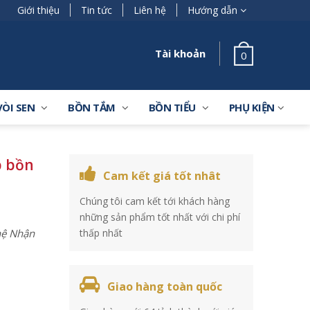
Giới thiệu
Tin tức
Liên hệ
Hướng dẫn
Tài khoản
0
VÒI SEN
BỒN TẮM
BỒN TIỂU
PHỤ KIỆN
p bồn
Cam kết giá tốt nhât
Chúng tôi cam kết tới khách hàng
những sản phẩm tốt nhất với chi phí
 hệ Nhận
thấp nhất
Giao hàng toàn quốc