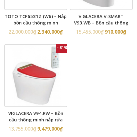
TOTO TCF6531Z (W6) – Nắp
VIGLACERA V-SMART
bồn cầu thông minh
V93.WB – Bồn cầu thông
minh nắp rửa điện tử
22,000,000
₫
2,340,000
₫
15,455,000
₫
910,000
₫
- 31%
VIGLACERA V94.RW – Bồn
cầu thông minh nắp rửa
điện tử
13,755,000
₫
9,479,000
₫