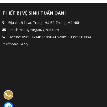
THIẾT BỊ VỆ SINH TUẤN OANH
Địa chỉ: 94 Lạc Trung, Hà Bà Trưng, Hà Nội
Email:
ms.tuyetnga@gmail.com
Hotline:
0988089483
/
0904152089
/
0395319094
(Call/Zalo 24/7)