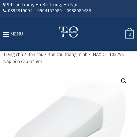
94 Lạc Trung, Hà Bà Trưng, Hà Nội
0395319094
–
0904152089
–
0988089483
0
MENU
Trang chủ
/
Bồn cầu
/
Bồn cầu thông minh
/ INAX CF-1032VS –
Nắp bồn cầu rơi êm