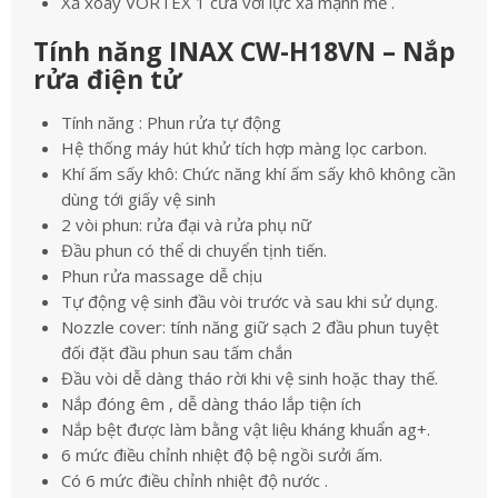
Xả xoáy VORTEX 1 cửa với lực xả mạnh mẽ .
Tính năng INAX CW-H18VN – Nắp
rửa điện tử
Tính năng : Phun rửa tự động
Hệ thống máy hút khử tích hợp màng lọc carbon.
Khí ấm sấy khô: Chức năng khí ấm sấy khô không cần
dùng tới giấy vệ sinh
2 vòi phun: rửa đại và rửa phụ nữ
Đầu phun có thể di chuyển tịnh tiến.
Phun rửa massage dễ chịu
Tự động vệ sinh đầu vòi trước và sau khi sử dụng.
Nozzle cover: tính năng giữ sạch 2 đầu phun tuyệt
đối đặt đầu phun sau tấm chắn
Đầu vòi dễ dàng tháo rời khi vệ sinh hoặc thay thế.
Nắp đóng êm , dễ dàng tháo lắp tiện ích
Nắp bệt được làm bằng vật liệu kháng khuẩn ag+.
6 mức điều chỉnh nhiệt độ bệ ngồi sưởi ấm.
Có 6 mức điều chỉnh nhiệt độ nước .