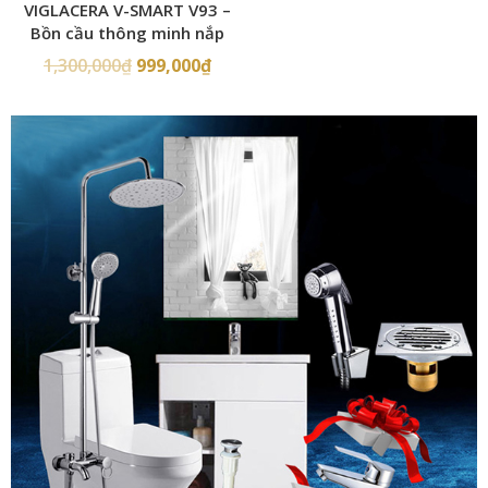
VIGLACERA V-SMART V93 –
Bồn cầu thông minh nắp
rửa điện tử
1,300,000
₫
999,000
₫