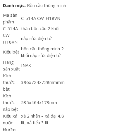
Danh mục:
Bồn cầu thông minh
Mã sản
C-514A CW-H18VN
phẩm
C-514A
thân bồn cầu 2 khối
CW-
nắp rửa điện tử
H18VN
bồn cầu thông minh 2
Kiểu bệt
khối nắp rửa điện tử
Hãng
INAX
sản xuất
Kích
thước
396x724x728mmmm
bệt
Kích
thước
535x464x173mm
nắp bệt
Kiểu xả
xả 2 nhấn – xả đại 4,8
nước
lít, xả tiểu 3 lít
Đường