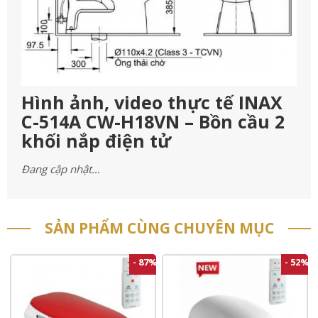
Hình ảnh, video thực tế INAX
C-514A CW-H18VN – Bồn cầu 2
khối nắp điện tử
Đang cập nhật…
SẢN PHẨM CÙNG CHUYÊN MỤC
- 87%
- 52%