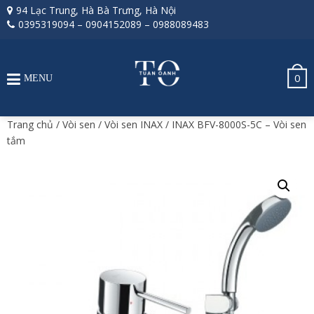
94 Lạc Trung, Hà Bà Trưng, Hà Nội
0395319094
–
0904152089
–
0988089483
0
MENU
Trang chủ
/
Vòi sen
/
Vòi sen INAX
/ INAX BFV-8000S-5C – Vòi sen
tắm