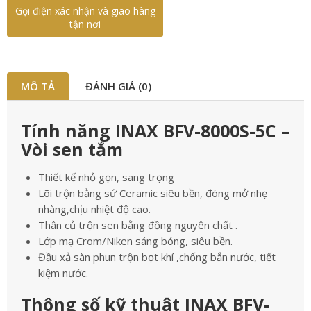
Gọi điện xác nhận và giao hàng
tận nơi
MÔ TẢ
ĐÁNH GIÁ (0)
Tính năng INAX BFV-8000S-5C –
Vòi sen tắm
Thiết kế nhỏ gọn, sang trọng
Lõi trộn bằng sứ Ceramic siêu bền, đóng mở nhẹ
nhàng,chịu nhiệt độ cao.
Thân củ trộn sen bằng đồng nguyên chất .
Lớp mạ Crom/Niken sáng bóng, siêu bền.
Đầu xả sàn phun trộn bọt khí ,chống bắn nước, tiết
kiệm nước.
Thông số kỹ thuật INAX BFV-