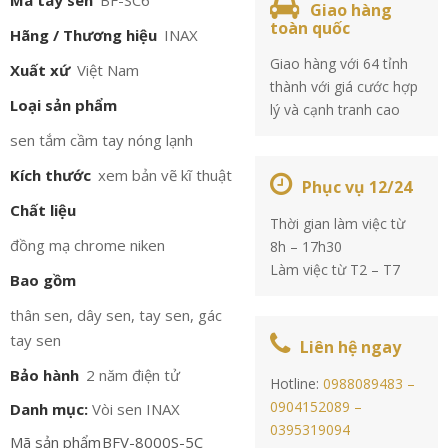
Mã tay sen
BF-SC6
Giao hàng
toàn quốc
Hãng / Thương hiệu
INAX
Giao hàng với 64 tỉnh
Xuất xứ
Việt Nam
thành với giá cước hợp
Loại sản phẩm
lý và cạnh tranh cao
sen tắm cầm tay nóng lạnh
Kích thước
xem bản vẽ kĩ thuật
Phục vụ 12/24
Chất liệu
Thời gian làm việc từ
đồng mạ chrome niken
8h – 17h30
Làm việc từ T2 – T7
Bao gồm
thân sen, dây sen, tay sen, gác
tay sen
Liên hệ ngay
Bảo hành
2 năm điện tử
Hotline:
0988089483 –
0904152089 –
Danh mục:
Vòi sen INAX
0395319094
Mã sản phẩm
BFV-8000S-5C