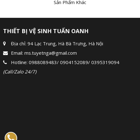
Sản Phẩm Khác
THIẾT BỊ VỆ SINH TUẤN OANH
Địa chỉ: 94 Lạc Trung, Hà Bà Trưng, Hà Nội
Email:
ms.tuyetnga@gmail.com
Hotline:
0988089483
/
0904152089
/
0395319094
(Call/Zalo 24/7)