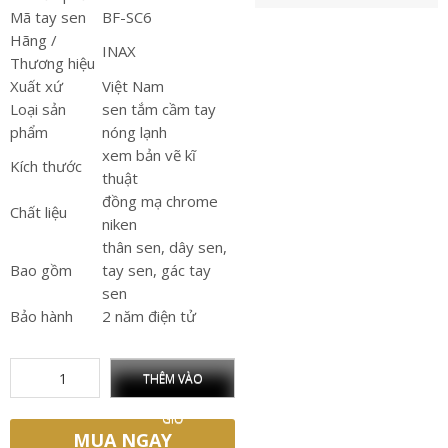
Mã tay sen
BF-SC6
Hãng /
INAX
Thương hiệu
Xuất xứ
Việt Nam
Loại sản
sen tắm cầm tay
phẩm
nóng lạnh
xem bản vẽ kĩ
Kích thước
thuật
đồng mạ chrome
Chất liệu
niken
thân sen, dây sen,
Bao gồm
tay sen, gác tay
sen
Bảo hành
2 năm điện tử
THÊM VÀO
GIỎ
MUA NGAY