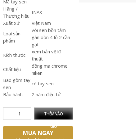
Mã tay sen
Hãng /
INAX
Thương hiệu
Xuất xứ
Việt Nam
vòi sen bồn tắm
Loại sản
gắn bồn 4 lỗ 2 cần
phẩm
gạt
xem bản vẽ kĩ
Kích thước
thuật
đồng mạ chrome
Chất liệu
niken
Bao gồm tay
có tay sen
sen
Bảo hành
2 năm điện tử
THÊM VÀO
GIỎ
MUA NGAY