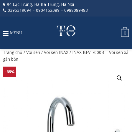
94 Lạc Trung, Hà Bà Trưng, Hà Nội
0395319094
–
0904152089
–
0988089483
0
MENU
Trang chủ
/
Vòi sen
/
Vòi sen INAX
/ INAX BFV-7000B – Vòi sen xả
gắn bồn
- 35%