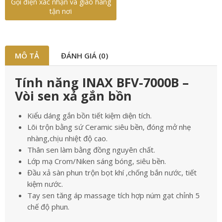
Gọi điện xác nhận và giao hàng
tận nơi
MÔ TẢ
ĐÁNH GIÁ (0)
Tính năng INAX BFV-7000B –
Vòi sen xả gắn bồn
Kiểu dáng gắn bồn tiết kiệm diện tích.
Lõi trộn bằng sứ Ceramic siêu bền, đóng mở nhẹ
nhàng,chịu nhiệt độ cao.
Thân sen làm bằng đồng nguyên chất.
Lớp mạ Crom/Niken sáng bóng, siêu bền.
Đầu xả sàn phun trộn bọt khí ,chống bắn nước, tiết
kiệm nước.
Tay sen tăng áp massage tích hợp núm gạt chỉnh 5
chế độ phun.