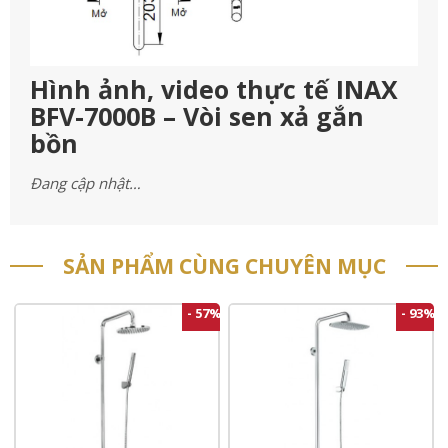
Hình ảnh, video thực tế INAX
BFV-7000B – Vòi sen xả gắn
bồn
Đang cập nhật…
SẢN PHẨM CÙNG CHUYÊN MỤC
- 57%
- 93%