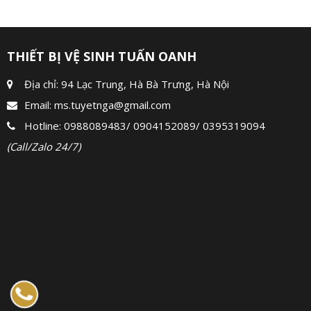
THIẾT BỊ VỆ SINH TUẤN OANH
Địa chỉ: 94 Lạc Trung, Hà Bà Trưng, Hà Nội
Email:
ms.tuyetnga@gmail.com
Hotline:
0988089483
/
0904152089
/
0395319094
(Call/Zalo 24/7)