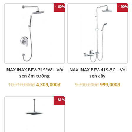
- 60%
- 90%
INAX INAX BFV-71SEW – Vòi
INAX INAX BFV-41S-5C – Vòi
sen âm tường
sen cây
10,710,000
₫
4,309,000
₫
9,700,000
₫
999,000
₫
- 81%