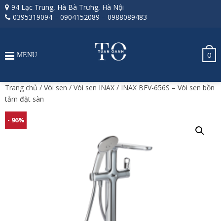
94 Lạc Trung, Hà Bà Trưng, Hà Nội
0395319094
–
0904152089
–
0988089483
0
MENU
Trang chủ
/
Vòi sen
/
Vòi sen INAX
/ INAX BFV-656S – Vòi sen bồn
tắm đặt sàn
- 96%