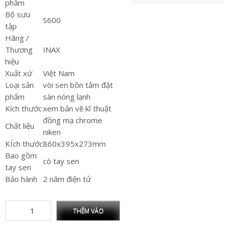
phẩm
Bộ sưu
S600
tập
Hãng /
Thương
INAX
hiệu
Xuất xứ
Việt Nam
Loại sản
vòi sen bồn tắm đặt
phẩm
sàn nóng lạnh
Kích thước
xem bản vẽ kĩ thuật
đồng mạ chrome
Chất liệu
niken
KÍch thước
860x395x273mm
Bao gồm
có tay sen
tay sen
Bảo hành
2 năm điện tử
THÊM VÀO