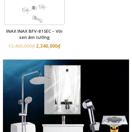
INAX INAX BFV-81SEC – Vòi
sen âm tường
12,460,000
₫
2,340,000
₫