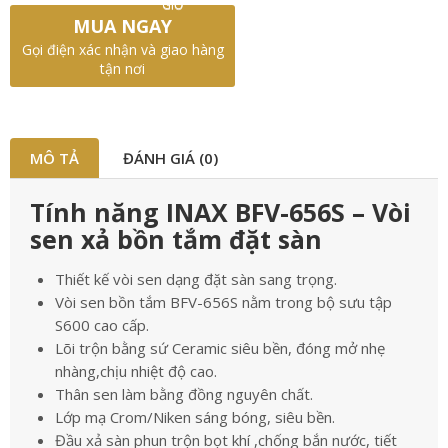
GIỎ
MUA NGAY
Gọi điện xác nhận và giao hàng
tận nơi
MÔ TẢ
ĐÁNH GIÁ (0)
Tính năng INAX BFV-656S – Vòi
sen xả bồn tắm đặt sàn
Thiết kế vòi sen dạng đặt sàn sang trọng.
Vòi sen bồn tắm BFV-656S nằm trong bộ sưu tập
S600 cao cấp.
Lõi trộn bằng sứ Ceramic siêu bền, đóng mở nhẹ
nhàng,chịu nhiệt độ cao.
Thân sen làm bằng đồng nguyên chất.
Lớp mạ Crom/Niken sáng bóng, siêu bền.
Đầu xả sàn phun trộn bọt khí ,chống bắn nước, tiết